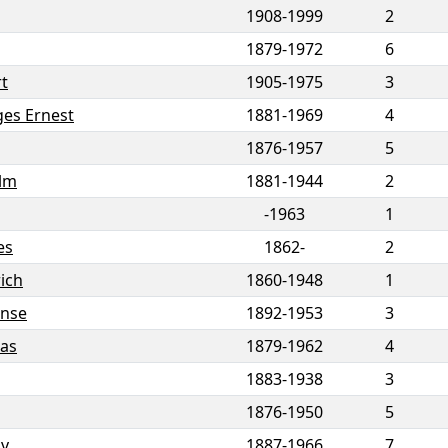
1908
-
1999
2
1879
-
1972
6
t
1905
-
1975
3
es Ernest
1881
-
1969
4
1876
-
1957
5
lm
1881
-
1944
2
-1963
1
es
1862-
2
rich
1860
-
1948
1
onse
1892
-
1953
3
as
1879
-
1962
4
1883
-
1938
3
1876
-
1950
5
av
1887
-
1966
7