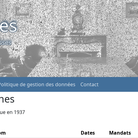
ses
sses
Politique de gestion des données
Contact
nes
que en 1937
om
Dates
Mandats