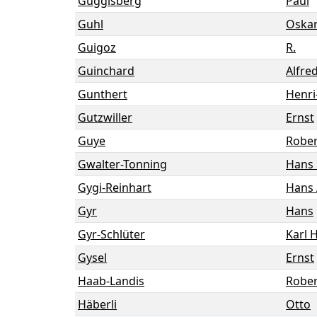
Guggisberg
Paul
Guhl
Oska
Guigoz
R.
Guinchard
Alfre
Gunthert
Henri
Gutzwiller
Ernst
Guye
Rober
Gwalter-Tonning
Hans 
Gygi-Reinhart
Hans
Gyr
Hans
Gyr-Schlüter
Karl 
Gysel
Ernst
Haab-Landis
Rober
Häberli
Otto