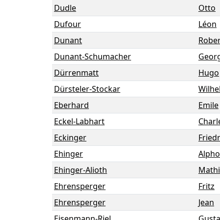
Dudle
Otto
Dufour
Léon
Dunant
Rober
Dunant-Schumacher
Georg
Dürrenmatt
Hugo
Dürsteler-Stockar
Wilhe
Eberhard
Emile
Eckel-Labhart
Charl
Eckinger
Fried
Ehinger
Alph
Ehinger-Alioth
Mathi
Ehrensperger
Fritz
Ehrensperger
Jean
Eisenmann-Riel
Gust