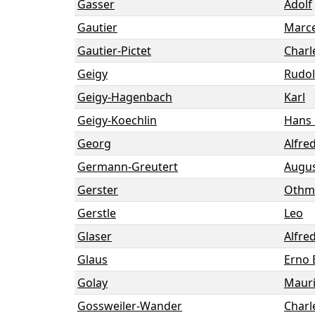
Gasser
Adolf
Gautier
Marce
Gautier-Pictet
Charl
Geigy
Rudol
Geigy-Hagenbach
Karl
Geigy-Koechlin
Hans 
Georg
Alfred
Germann-Greutert
Augu
Gerster
Othm
Gerstle
Leo
Glaser
Alfre
Glaus
Erno 
Golay
Maur
Gossweiler-Wander
Charl