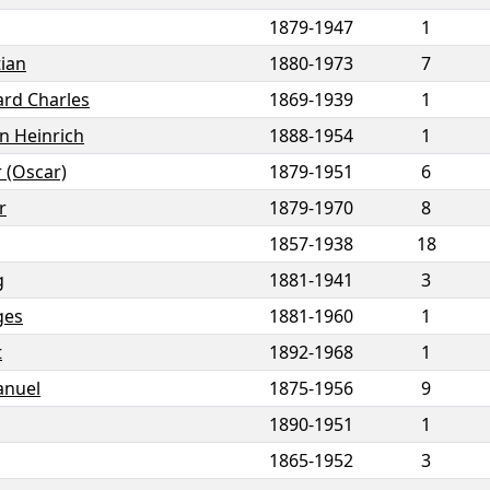
1879
-
1947
1
tian
1880
-
1973
7
rd Charles
1869
-
1939
1
n Heinrich
1888
-
1954
1
 (Oscar)
1879
-
1951
6
r
1879
-
1970
8
1857
-
1938
18
g
1881
-
1941
3
ges
1881
-
1960
1
t
1892
-
1968
1
nuel
1875
-
1956
9
1890
-
1951
1
1865
-
1952
3