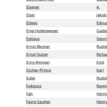
Elsener
A.
Elser
Jakob
Elskes
Edou
Engi-Hollenweger
Gadie
Epitaux
Geor
Ernst-Blumer
Rudol
Ernst-Sulzer
Richa
Erny-Amman
Emil
Escher-Prince
Karl
Euler
Rudol
Evéquoz
Raym
Fäh
Herm
Favre-Sautter
Henr