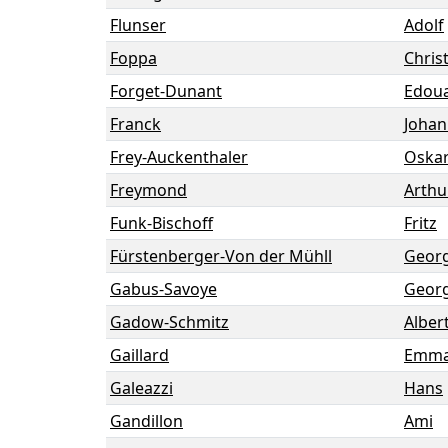
Flunser
Adolf
Foppa
Chris
Forget-Dunant
Edoua
Franck
Johan
Frey-Auckenthaler
Oskar
Freymond
Arthu
Funk-Bischoff
Fritz
Fürstenberger-Von der Mühll
Geor
Gabus-Savoye
Geor
Gadow-Schmitz
Alber
Gaillard
Emma
Galeazzi
Hans
Gandillon
Ami