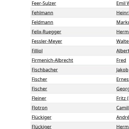
Feer-Sulzer
Emil 
Fehlmann
Heinr
Feldmann
Mark
Felix-Ruegger
Herm
Fessler-Meyer
Walte
Filliol
Alber
Firmenich-Albrecht
Fred
Fischbacher
Jakob
Fischer
Ernes
Fischer
Georg
Fleiner
Fritz 
Flotron
Camil
Flückiger
Andr
Flückiger
Herm