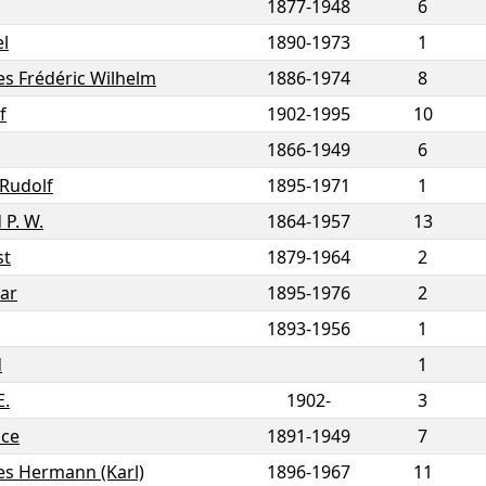
1877
-
1948
6
l
1890
-
1973
1
es Frédéric Wilhelm
1886
-
1974
8
f
1902
-
1995
10
1866
-
1949
6
Rudolf
1895
-
1971
1
 P. W.
1864
-
1957
13
st
1879
-
1964
2
ar
1895
-
1976
2
1893
-
1956
1
d
1
E.
1902-
3
ice
1891
-
1949
7
es Hermann (Karl)
1896
-
1967
11