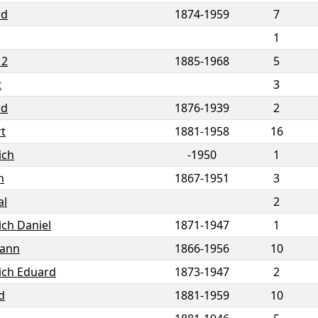
rd
1874
-
1959
7
1
 2
1885
-
1968
5
t
3
rd
1876
-
1939
2
t
1881
-
1958
16
ich
-1950
1
n
1867
-
1951
3
al
2
ich Daniel
1871
-
1947
1
ann
1866
-
1956
10
ich Eduard
1873
-
1947
2
d
1881
-
1959
10