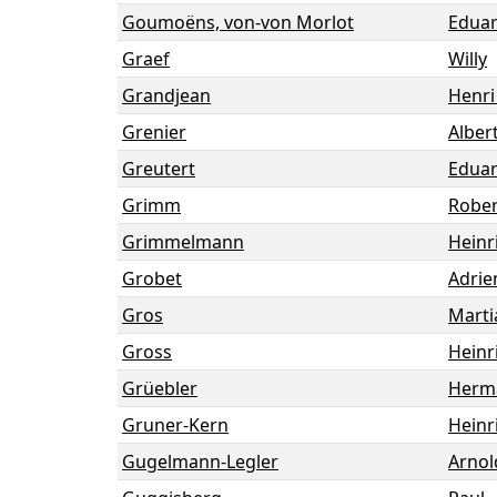
Goumoëns, von-von Morlot
Edua
Graef
Willy
Grandjean
Henri
Grenier
Alber
Greutert
Edua
Grimm
Rober
Grimmelmann
Heinr
Grobet
Adrie
Gros
Marti
Gross
Heinr
Grüebler
Herm
Gruner-Kern
Heinr
Gugelmann-Legler
Arnol