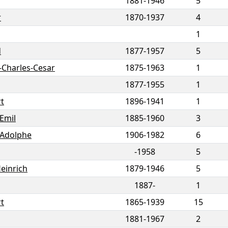
1881
-
1946
5
r
1870
-
1937
4
1
d
1877
-
1957
5
-Charles-Cesar
1875
-
1963
1
1877
-
1955
1
t
1896
-
1941
1
Emil
1885
-
1960
3
 Adolphe
1906
-
1982
6
-1958
5
Heinrich
1879
-
1946
5
1887-
1
t
1865
-
1939
15
1881
-
1967
2