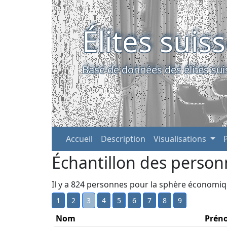
Élites suis
Base de données des élites sui
Accueil
Description
Visualisations
Échantillon des person
Il y a 824 personnes pour la sphère économi
1
2
3
4
5
6
7
8
9
Nom
Prén