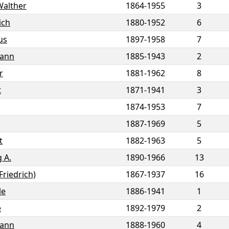
Walther
1864
-
1955
3
ich
1880
-
1952
6
us
1897
-
1958
7
ann
1885
-
1943
2
r
1881
-
1962
8
t
1871
-
1941
3
1874
-
1953
7
1887
-
1969
5
t
1882
-
1963
5
 A.
1890
-
1966
13
(Friedrich)
1867
-
1937
16
le
1886
-
1941
1
é
1892
-
1979
2
ann
1888
-
1960
4