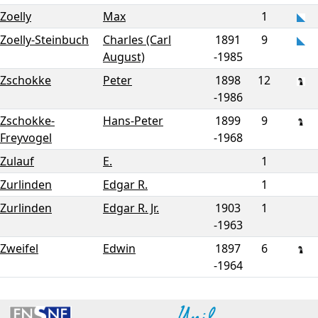
Zoelly
Max
1
Zoelly-Steinbuch
Charles (Carl
1891
9
August)
-
1985
Zschokke
Peter
1898
12
-
1986
Zschokke-
Hans-Peter
1899
9
Freyvogel
-
1968
Zulauf
E.
1
Zurlinden
Edgar R.
1
Zurlinden
Edgar R. Jr.
1903
1
-
1963
Zweifel
Edwin
1897
6
-
1964