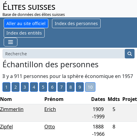
Élites suisses
Base de données des élites suisses
Aller au site officiel
Index des personnes
Index des entités
Échantillon des personnes
Il y a 911 personnes pour la sphère économique en 1957
1
2
3
4
5
6
7
8
9
10
Nom
Prénom
Dates
Mdts
Projet
Zimmerlin
Erich
1909
5
-
1999
Zipfel
Otto
1888
8
-
1966