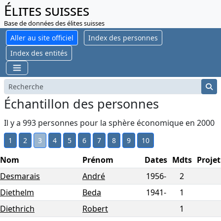
Élites suisses
Base de données des élites suisses
Aller au site officiel
Index des personnes
Index des entités
Échantillon des personnes
Il y a 993 personnes pour la sphère économique en 2000
1
2
3
4
5
6
7
8
9
10
Nom
Prénom
Dates
Mdts
Projet
Desmarais
André
1956-
2
Diethelm
Beda
1941-
1
Diethrich
Robert
1