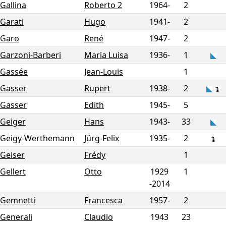
Gallina
Roberto 2
1964-
2
Garati
Hugo
1941-
2
Garo
René
1947-
2
Garzoni-Barberi
Maria Luisa
1936-
1
Gassée
Jean-Louis
1
Gasser
Rupert
1938-
2
Gasser
Edith
1945-
5
Geiger
Hans
1943-
33
Geigy-Werthemann
Jürg-Felix
1935-
2
Geiser
Frédy
1
Gellert
Otto
1929
1
-
2014
Gemnetti
Francesca
1957-
2
Generali
Claudio
1943
23