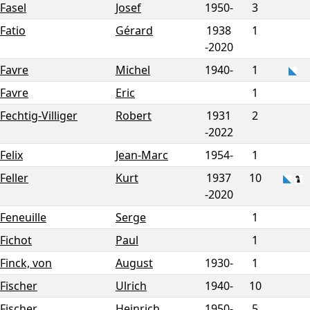
Fasel
Josef
1950-
3
Fatio
Gérard
1938
1
-
2020
Favre
Michel
1940-
1
Favre
Eric
1
Fechtig-Villiger
Robert
1931
2
-
2022
Felix
Jean-Marc
1954-
1
Feller
Kurt
1937
10
-
2020
Feneuille
Serge
1
Fichot
Paul
1
Finck, von
August
1930-
1
Fischer
Ulrich
1940-
10
Fischer
Heinrich
1950-
5