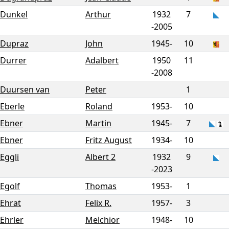
Dunkel
Arthur
1932
7
-
2005
Dupraz
John
1945-
10
Durrer
Adalbert
1950
11
-
2008
Duursen van
Peter
1
Eberle
Roland
1953-
10
Ebner
Martin
1945-
7
Ebner
Fritz August
1934-
10
Eggli
Albert 2
1932
9
-
2023
Egolf
Thomas
1953-
1
Ehrat
Felix R.
1957-
3
Ehrler
Melchior
1948-
10