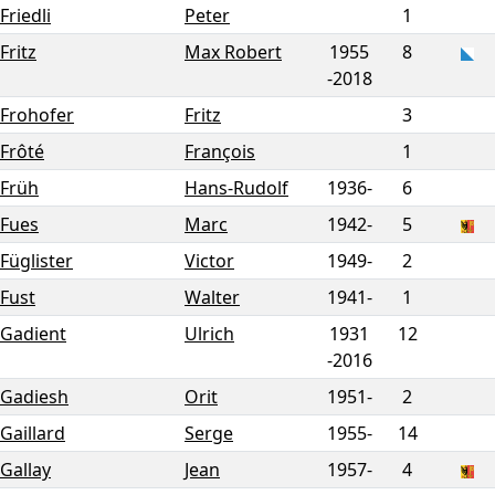
Friedli
Peter
1
Fritz
Max Robert
1955
8
-
2018
Frohofer
Fritz
3
Frôté
François
1
Früh
Hans-Rudolf
1936-
6
Fues
Marc
1942-
5
Füglister
Victor
1949-
2
Fust
Walter
1941-
1
Gadient
Ulrich
1931
12
-
2016
Gadiesh
Orit
1951-
2
Gaillard
Serge
1955-
14
Gallay
Jean
1957-
4