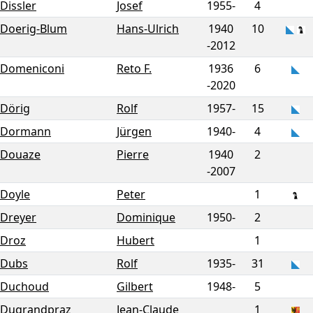
Dissler
Josef
1955-
4
Doerig-Blum
Hans-Ulrich
1940
10
-
2012
Domeniconi
Reto F.
1936
6
-
2020
Dörig
Rolf
1957-
15
Dormann
Jürgen
1940-
4
Douaze
Pierre
1940
2
-
2007
Doyle
Peter
1
Dreyer
Dominique
1950-
2
Droz
Hubert
1
Dubs
Rolf
1935-
31
Duchoud
Gilbert
1948-
5
Dugrandpraz
Jean-Claude
1