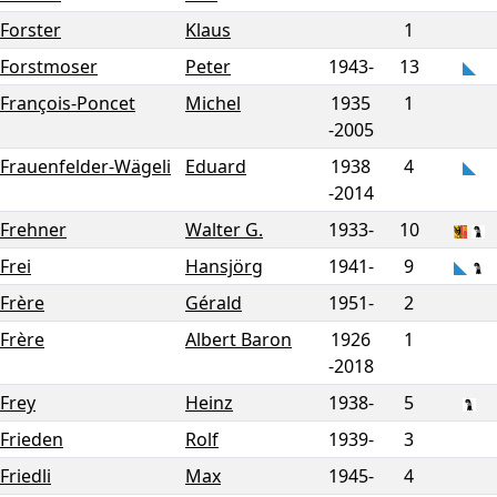
Forster
Klaus
1
Forstmoser
Peter
1943-
13
François-Poncet
Michel
1935
1
-
2005
Frauenfelder-Wägeli
Eduard
1938
4
-
2014
Frehner
Walter G.
1933-
10
Frei
Hansjörg
1941-
9
Frère
Gérald
1951-
2
Frère
Albert Baron
1926
1
-
2018
Frey
Heinz
1938-
5
Frieden
Rolf
1939-
3
Friedli
Max
1945-
4