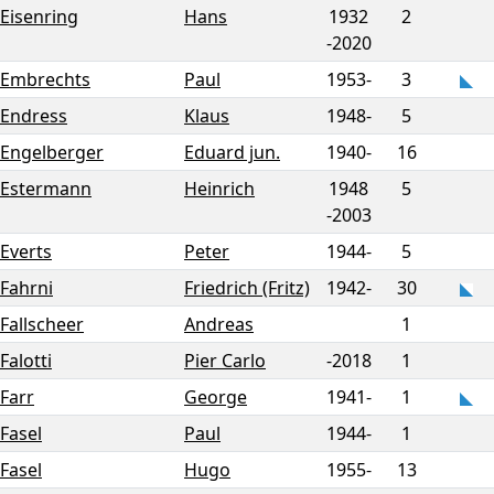
Eisenring
Hans
1932
2
-
2020
Embrechts
Paul
1953-
3
Endress
Klaus
1948-
5
Engelberger
Eduard jun.
1940-
16
Estermann
Heinrich
1948
5
-
2003
Everts
Peter
1944-
5
Fahrni
Friedrich (Fritz)
1942-
30
Fallscheer
Andreas
1
Falotti
Pier Carlo
-2018
1
Farr
George
1941-
1
Fasel
Paul
1944-
1
Fasel
Hugo
1955-
13