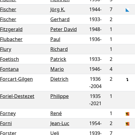
Fischer
Jörg K.
1944-
7
Fischer
Gerhard
1933-
2
Fitzgerald
Peter David
1948-
1
Flubacher
Paul
1936-
1
Flury
Richard
1
Foetisch
Patrick
1933-
2
Fontana
Mario
1946-
4
Forcart-Gilgen
Dietrich
1936
2
-
2004
Foriel-Destezet
Philippe
1935
1
-
2021
Forney
René
1
Forni
Jean-Luc
1954-
2
Forster
Ueli
1939-
7