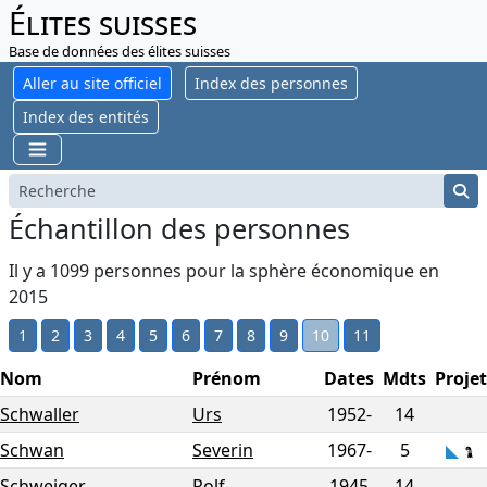
Élites suisses
Base de données des élites suisses
Aller au site officiel
Index des personnes
Index des entités
Échantillon des personnes
Il y a 1099 personnes pour la sphère économique en
2015
1
2
3
4
5
6
7
8
9
10
11
Nom
Prénom
Dates
Mdts
Projet
Schwaller
Urs
1952-
14
Schwan
Severin
1967-
5
Schweiger
Rolf
1945
14