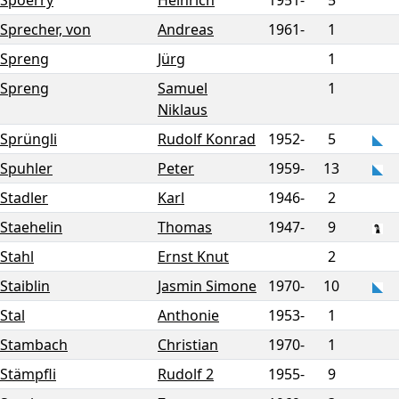
Spoerry
Heinrich
1951-
5
Sprecher, von
Andreas
1961-
1
Spreng
Jürg
1
Spreng
Samuel
1
Niklaus
Sprüngli
Rudolf Konrad
1952-
5
Spuhler
Peter
1959-
13
Stadler
Karl
1946-
2
Staehelin
Thomas
1947-
9
Stahl
Ernst Knut
2
Staiblin
Jasmin Simone
1970-
10
Stal
Anthonie
1953-
1
Stambach
Christian
1970-
1
Stämpfli
Rudolf 2
1955-
9