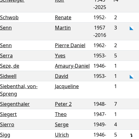
-
2025
Schwob
Renate
1952-
2
Senn
Martin
1957
3
-
2016
Senn
Pierre Daniel
1962-
2
Serra
Yves
1953-
5
Seze, de
Amaury-Daniel
1946-
1
Sidwell
David
1953-
1
Siebenthal, von-
Jacqueline
1
Spreng
Siegenthaler
Peter 2
1948-
7
Siegert
Theo
1947-
1
Sierro
Serge
1949-
4
Sigg
Ulrich
1946-
5