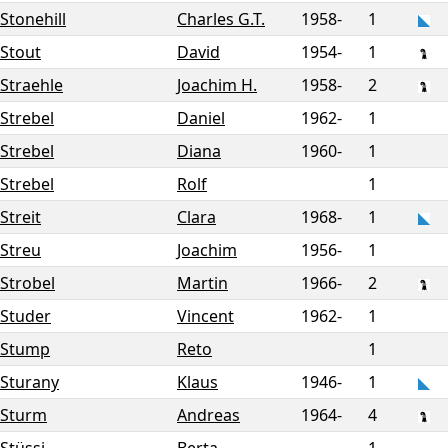
Stonehill
Charles G.T.
1958-
1
Stout
David
1954-
1
Straehle
Joachim H.
1958-
2
Strebel
Daniel
1962-
1
Strebel
Diana
1960-
1
Strebel
Rolf
1
Streit
Clara
1968-
1
Streu
Joachim
1956-
1
Strobel
Martin
1966-
2
Studer
Vincent
1962-
1
Stump
Reto
1
Sturany
Klaus
1946-
1
Sturm
Andreas
1964-
4