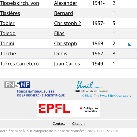
Tippelskirch, von
Alexander
1941-
2
Tissières
Bernard
1
Tobler
Christoph 2
1957-
5
Toledo
Elias
1
Tonini
Christoph
1969-
2
Torche
Denis
1962-
8
Torres Carretero
Juan Carlos
1949-
1
Contact
Citation
dernière mise à jour complète de la base de données : 2026-03-13 15:38:28