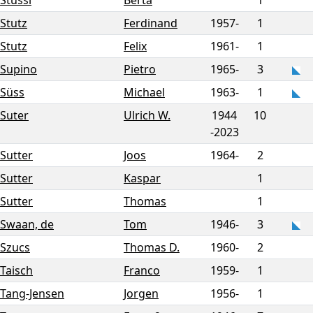
Stüssi
Berta
1
Stutz
Ferdinand
1957-
1
Stutz
Felix
1961-
1
Supino
Pietro
1965-
3
Süss
Michael
1963-
1
Suter
Ulrich W.
1944
10
-
2023
Sutter
Joos
1964-
2
Sutter
Kaspar
1
Sutter
Thomas
1
Swaan, de
Tom
1946-
3
Szucs
Thomas D.
1960-
2
Taisch
Franco
1959-
1
Tang-Jensen
Jorgen
1956-
1