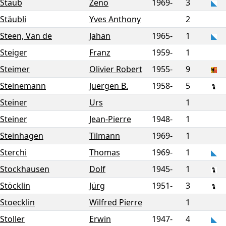
Staub
Zeno
1969-
3
Stäubli
Yves Anthony
2
Steen, Van de
Jahan
1965-
1
Steiger
Franz
1959-
1
Steimer
Olivier Robert
1955-
9
Steinemann
Juergen B.
1958-
5
Steiner
Urs
1
Steiner
Jean-Pierre
1948-
1
Steinhagen
Tilmann
1969-
1
Sterchi
Thomas
1969-
1
Stockhausen
Dolf
1945-
1
Stöcklin
Jürg
1951-
3
Stoecklin
Wilfred Pierre
1
Stoller
Erwin
1947-
4