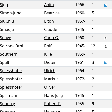
Sigg
Anita
1966-
1
Simon-Jungi
Béatrice
1960-
5
SK Chiu
Elton
1957-
1
Smadja
Claude
1945-
1
Soave
Carlo G.
1960-
1
Soiron-Lüthi
Rolf
1945-
12
Southern
Julie
1959-
1
Spälti
Dieter
1961-
3
Spiesshofer
Ulrich
1964-
1
Spiesshofer
Markus
1972-
2
Spiesshofer
Oliver
1
Spillmann
Hans-Jürg
1945-
1
Spoerry
Robert F.
1955-
9