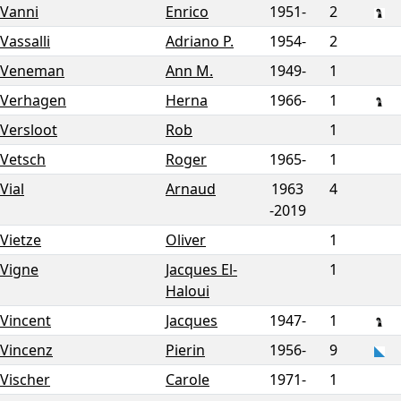
Vanni
Enrico
1951-
2
Vassalli
Adriano P.
1954-
2
Veneman
Ann M.
1949-
1
Verhagen
Herna
1966-
1
Versloot
Rob
1
Vetsch
Roger
1965-
1
Vial
Arnaud
1963
4
-
2019
Vietze
Oliver
1
Vigne
Jacques El-
1
Haloui
Vincent
Jacques
1947-
1
Vincenz
Pierin
1956-
9
Vischer
Carole
1971-
1