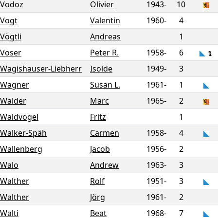
Vodoz
Olivier
1943-
10
Vogt
Valentin
1960-
4
Vögtli
Andreas
1
Voser
Peter R.
1958-
6
Wagishauser-Liebherr
Isolde
1949-
3
Wagner
Susan L.
1961-
1
Walder
Marc
1965-
2
Waldvogel
Fritz
1
Walker-Späh
Carmen
1958-
4
Wallenberg
Jacob
1956-
2
Walo
Andrew
1963-
3
Walther
Rolf
1951-
3
Walther
Jörg
1961-
2
Walti
Beat
1968-
7