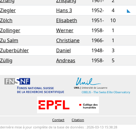
Zhang
Zhiqiang
1961-
2
Ziegler
Hans 3
1952-
4
Zölch
Elisabeth
1951-
10
Zollinger
Werner
1958-
1
Zu Salm
Christiane
1966-
1
Zuberbühler
Daniel
1948-
3
Züllig
Andreas
1958-
5
Contact
Citation
dernière mise à jour complète de la base de données : 2026-03-13 15:38:28