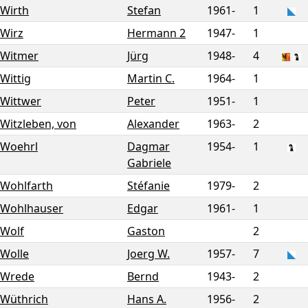
Wirth
Stefan
1961-
1
Wirz
Hermann 2
1947-
1
Witmer
Jürg
1948-
4
Wittig
Martin C.
1964-
1
Wittwer
Peter
1951-
1
Witzleben, von
Alexander
1963-
2
Woehrl
Dagmar
1954-
1
Gabriele
Wohlfarth
Stéfanie
1979-
2
Wohlhauser
Edgar
1961-
1
Wolf
Gaston
2
Wolle
Joerg W.
1957-
7
Wrede
Bernd
1943-
2
Wüthrich
Hans A.
1956-
2