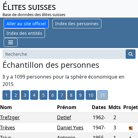
Élites suisses
Base de données des élites suisses
Aller au site officiel
Index des personnes
Index des entités
Échantillon des personnes
Il y a 1099 personnes pour la sphère économique en
2015
1
2
3
4
5
6
7
8
9
10
11
Nom
Prénom
Dates
Mdts
Projet
Trefzger
Detlef
1962-
2
Trèves
Daniel Yves
1947-
3
Trius
Antonio
1955-
1