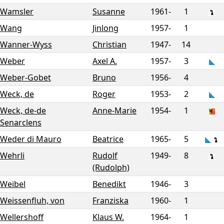
Wamsler
Susanne
1961-
1
Wang
Jinlong
1957-
1
Wanner-Wyss
Christian
1947-
14
Weber
Axel A.
1957-
3
Weber-Gobet
Bruno
1956-
4
Weck, de
Roger
1953-
2
Weck, de-de
Anne-Marie
1954-
1
Senarclens
Weder di Mauro
Beatrice
1965-
5
Wehrli
Rudolf
1949-
8
(Rudolph)
Weibel
Benedikt
1946-
3
Weissenfluh, von
Franziska
1960-
1
Wellershoff
Klaus W.
1964-
1