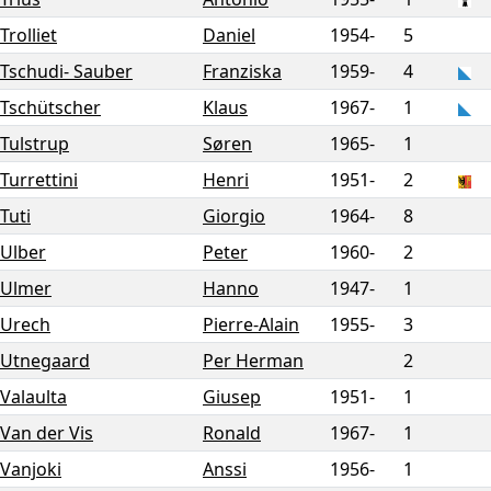
Trolliet
Daniel
1954-
5
Tschudi- Sauber
Franziska
1959-
4
Tschütscher
Klaus
1967-
1
Tulstrup
Søren
1965-
1
Turrettini
Henri
1951-
2
Tuti
Giorgio
1964-
8
Ulber
Peter
1960-
2
Ulmer
Hanno
1947-
1
Urech
Pierre-Alain
1955-
3
Utnegaard
Per Herman
2
Valaulta
Giusep
1951-
1
Van der Vis
Ronald
1967-
1
Vanjoki
Anssi
1956-
1