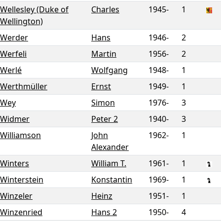
Wellesley (Duke of
Charles
1945-
1
Wellington)
Werder
Hans
1946-
2
Werfeli
Martin
1956-
2
Werlé
Wolfgang
1948-
1
Werthmüller
Ernst
1949-
1
Wey
Simon
1976-
3
Widmer
Peter 2
1940-
3
Williamson
John
1962-
1
Alexander
Winters
William T.
1961-
1
Winterstein
Konstantin
1969-
1
Winzeler
Heinz
1951-
1
Winzenried
Hans 2
1950-
4