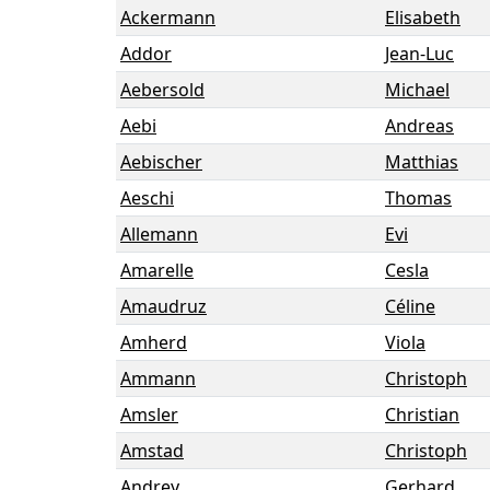
Ackermann
Elisabeth
Addor
Jean-Luc
Aebersold
Michael
Aebi
Andreas
Aebischer
Matthias
Aeschi
Thomas
Allemann
Evi
Amarelle
Cesla
Amaudruz
Céline
Amherd
Viola
Ammann
Christoph
Amsler
Christian
Amstad
Christoph
Andrey
Gerhard