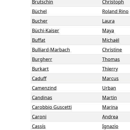
Brutschin
Christoph
Büchel
Roland Rino
Bucher
Laura
Büchi-Kaiser
Maya
Buffat
Michaël
Bulliard-Marbach
Christine
Burgherr
Thomas
Burkart
Thierry
Caduff
Marcus
Camenzind
Urban
Candinas
Martin
Carobbio Guscetti
Marina
Caroni
Andrea
Cassis
Ignazio