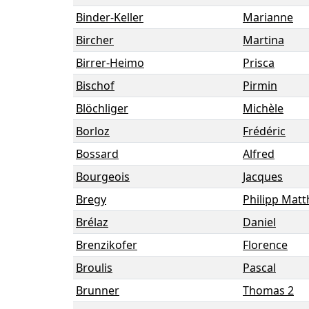
Binder-Keller
Marianne
Bircher
Martina
Birrer-Heimo
Prisca
Bischof
Pirmin
Blöchliger
Michèle
Borloz
Frédéric
Bossard
Alfred
Bourgeois
Jacques
Bregy
Philipp Matt
Brélaz
Daniel
Brenzikofer
Florence
Broulis
Pascal
Brunner
Thomas 2