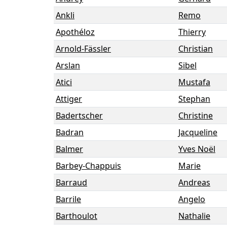
Ankli
Remo
Apothéloz
Thierry
Arnold-Fässler
Christian
Arslan
Sibel
Atici
Mustafa
Attiger
Stephan
Badertscher
Christine
Badran
Jacqueline
Balmer
Yves Noël
Barbey-Chappuis
Marie
Barraud
Andreas
Barrile
Angelo
Barthoulot
Nathalie