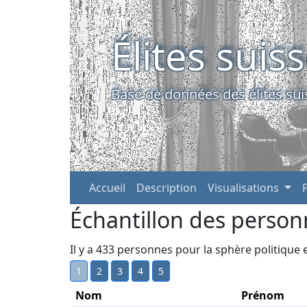
Élites suis
Base de données des élites sui
Accueil
Description
Visualisations
Échantillon des person
Il y a 433 personnes pour la sphère politique
1
2
3
4
5
Nom
Prénom