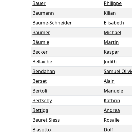
Bauer
Philippe
Baumann
Kilian
Baume-Schneider
Elisabeth
Baumer
Michael
Bäumle
Martin
Becker
Kaspar
Bellaïche
Judith
Bendahan
Samuel Olivi
Berset
Alain
Bertoli
Manuele
Bertschy
Kathrin
Bettiga
Andrea
Beuret Siess
Rosalie
Biasotto
Dölf