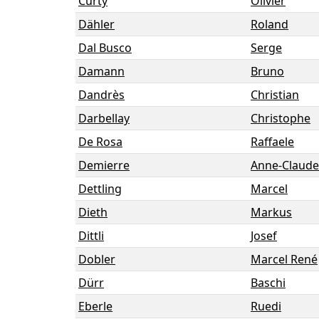
Curty
Olivier
Dähler
Roland
Dal Busco
Serge
Damann
Bruno
Dandrès
Christian
Darbellay
Christophe
De Rosa
Raffaele
Demierre
Anne-Claude
Dettling
Marcel
Dieth
Markus
Dittli
Josef
Dobler
Marcel René
Dürr
Baschi
Eberle
Ruedi