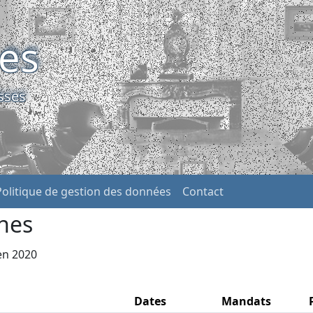
ses
sses
Politique de gestion des données
Contact
nes
 en 2020
Dates
Mandats