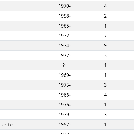
1970-
4
1958-
2
1965-
1
1972-
7
1974-
9
1972-
3
?-
1
1969-
1
1975-
3
1966-
4
1976-
1
1979-
3
rgette
1957-
1