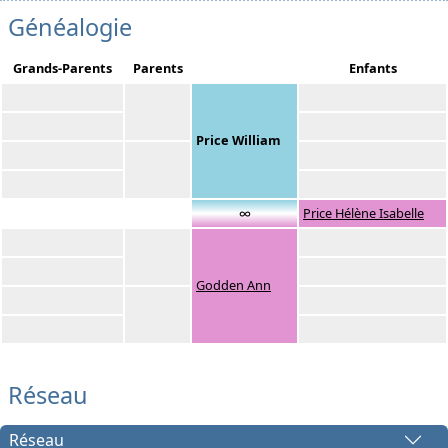
Généalogie
Grands-Parents
Parents
Enfants
Price William
∞
Price Hélène Isabelle
Godden Ann
Réseau
Réseau