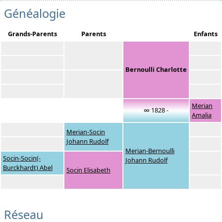
Généalogie
Grands-Parents
Parents
Enfants
Bernoulli Charlotte
Merian
∞ 1828 -
Amalia
Merian-Socin
Johann Rudolf
Merian-Bernoulli
Socin-Socin(-
Johann Rudolf
Burckhardt) Abel
Socin Elisabeth
Réseau