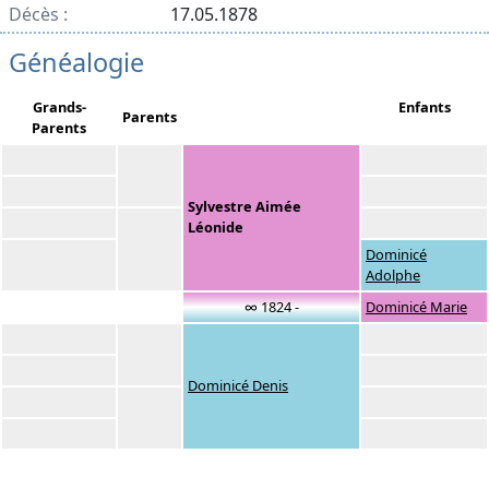
Décès :
17.05.1878
Généalogie
Grands-
Enfants
Parents
Parents
Sylvestre Aimée
Léonide
Dominicé
Adolphe
∞ 1824 -
Dominicé Marie
Dominicé Denis