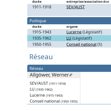
durée
entreprise/association éco
1911-1918
SEV/AUST
Politique
durée
organe
1915-1943
Lucerne
(Législatif)
1935-1962
LU
(Législatif)
1950-1955
Conseil national
(S)
Réseau
Réseau
Allgöwer, Werner
SEV/AUST
(1911-1918)
LU
(1935-1962)
Lucerne
(1915-1943)
Conseil national
(1950-1955)