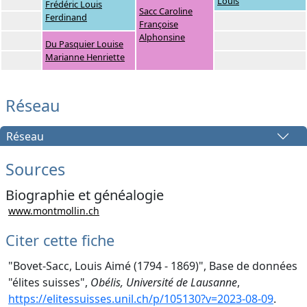
Louis
Frédéric Louis
Sacc Caroline
Ferdinand
Françoise
Alphonsine
Du Pasquier Louise
Marianne Henriette
Réseau
Réseau
Sources
Biographie et généalogie
www.montmollin.ch
Citer cette fiche
"Bovet-Sacc, Louis Aimé (1794 - 1869)", Base de données
"élites suisses",
Obélis, Université de Lausanne
,
https://elitessuisses.unil.ch/p/105130?v=2023-08-09
.