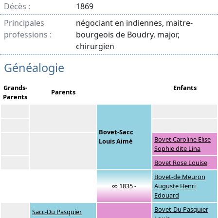
Décès :
1869
Principales
négociant en indiennes, maitre-
professions :
bourgeois de Boudry, major,
chirurgien
Généalogie
Grands-
Enfants
Parents
Parents
Bovet-Sacc
Bovet Caroline Elise
Louis Aimé
Sophie dite Lina
Bovet Rose Louise
Bovet-de Meuron
∞ 1835 -
Auguste Henri
Edouard
Bovet-Du Pasquier
Sacc-Du Pasquier