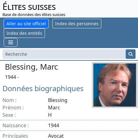
Élites suisses
Base de données des élites suisses
Aller au site officiel
Index des personnes
Index des entités
Blessing, Marc
1944 -
Données biographiques
Nom :
Blessing
Prénom :
Marc
Sexe :
H
Naissance :
1944
Principales
Avocat