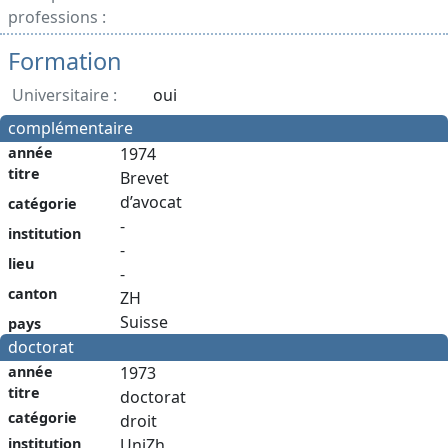
professions :
Formation
Universitaire :
oui
complémentaire
année
1974
titre
Brevet
d’avocat
catégorie
-
institution
-
lieu
-
canton
ZH
Suisse
pays
doctorat
année
1973
titre
doctorat
catégorie
droit
institution
UniZh