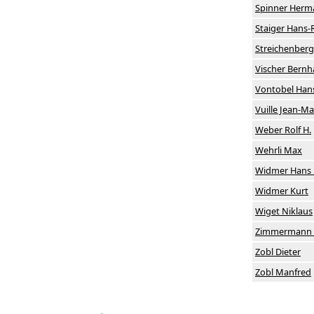
Spinner Herm
Staiger Hans-
Streichenberg
Vischer Bernh
Vontobel Hans
Vuille Jean-Ma
Weber Rolf H.
Wehrli Max
Widmer Hans 
Widmer Kurt
Wiget Niklaus
Zimmermann O
Zobl Dieter
Zobl Manfred