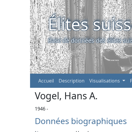
Élites suis
Base de données des élites sui
Accueil
Description
Visualisations
Vogel, Hans A.
1946 -
Données biographiques