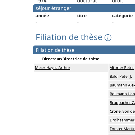
1974
doctorat
droit
séjour étranger
année
titre
catégorie
-
-
-
Filiation de thèse
Filiation de thèse
Directeur/Directrice de thèse
Meier-Hayoz Arthur
Altorfer Peter
Baldi Peter J.
Baumann Alex
Bollmann Han
Bruppacher C
Crone, von de
Drolhsammer 
Forster Marti