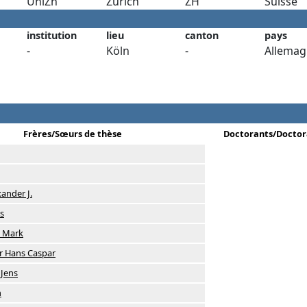
UniZh
Zurich
ZH
Suisse
institution
lieu
canton
pays
-
Köln
-
Allemag
Frères/Sœurs de thèse
Doctorants/Doctor
ander J.
s
. Mark
r Hans Caspar
Jens
n