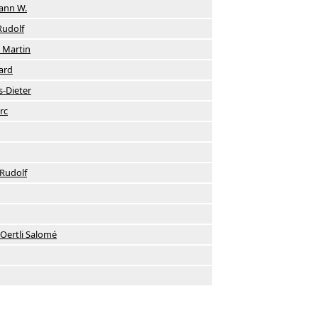
ann W.
Rudolf
 Martin
ard
-Dieter
rc
Rudolf
ertli Salomé