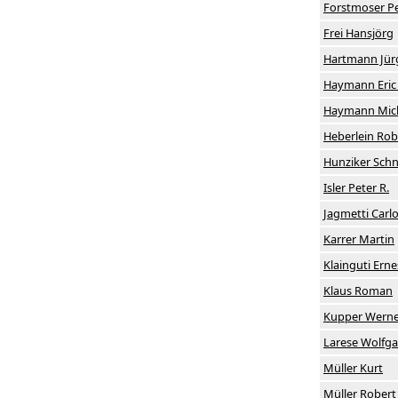
Forstmoser P
Frei Hansjörg
Hartmann Jürg
Haymann Eric 
Haymann Micha
Heberlein Rob
Hunziker Schn
Isler Peter R.
Jagmetti Carl
Karrer Martin
Klainguti Erne
Klaus Roman
Kupper Werne
Larese Wolfg
Müller Kurt
Müller Robert