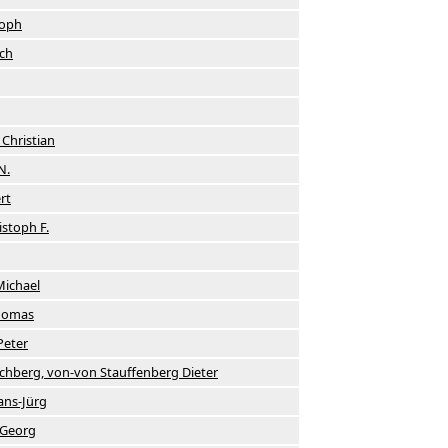
toph
ich
 Christian
N.
rt
istoph F.
Michael
homas
Peter
chberg, von-von Stauffenberg Dieter
ns-Jürg
 Georg