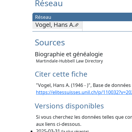
Réseau
Réseau
Vogel, Hans A.
Sources
Biographie et généalogie
Martindale-Hubbell Law Directory
Citer cette fiche
"Vogel, Hans A. (1946 - )", Base de données 
https://elitessuisses.unil.ch/p/110032?v=2
Versions disponibles
Si vous cherchez les données telles que co
aux liens ci-dessous.
2025-03-31
(la plus récente)