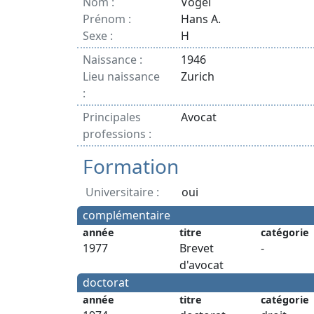
Nom :
Vogel
Prénom :
Hans A.
Sexe :
H
Naissance :
1946
Lieu naissance
Zurich
:
Principales
Avocat
professions :
Formation
Universitaire :
oui
complémentaire
année
titre
catégorie
1977
Brevet
-
d'avocat
doctorat
année
titre
catégorie