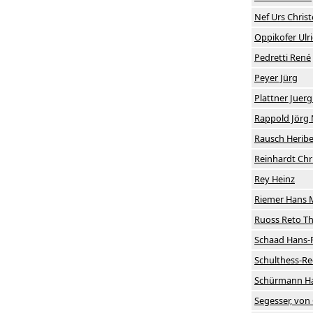
Nef Urs Chris
Oppikofer Ulr
Pedretti René
Peyer Jürg
Plattner Juerg
Rappold Jörg 
Rausch Heribe
Reinhardt Chr
Rey Heinz
Riemer Hans 
Ruoss Reto T
Schaad Hans-
Schulthess-Re
Schürmann Ha
Segesser, von