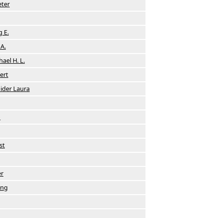
eter
 E.
A.
el H. L.
ert
ider Laura
o
st
r
ang