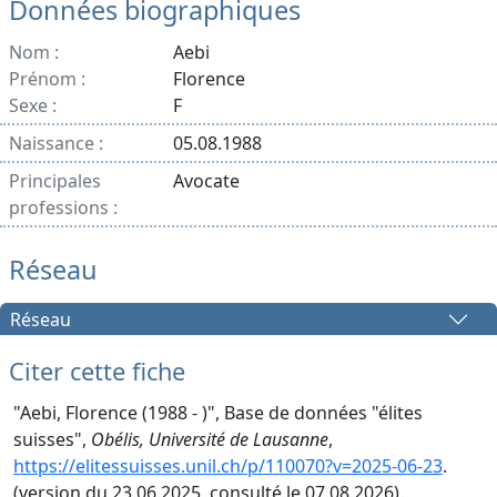
Données biographiques
Nom :
Aebi
Prénom :
Florence
Sexe :
F
Naissance :
05.08.1988
Principales
Avocate
professions :
Réseau
Réseau
Citer cette fiche
"Aebi, Florence (1988 - )", Base de données "élites
suisses",
Obélis, Université de Lausanne
,
https://elitessuisses.unil.ch/p/110070?v=2025-06-23
.
(version du 23.06.2025, consulté le 07.08.2026).