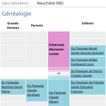
Lieu naissance :
Neuchâtel (NE)
Généalogie
Grands-
Enfants
Parents
Parents
D'Ivernois
Du Pasquier-Bovet
Marianne
James Jacques Auguste
Louise
Du Pasquier-Brélaz
Ferdinand Louis
Du Pasquier-de Perrot
∞
Charles Claude
Du Pasquier-
Du Pasquier-de Tribolet
Du Pasquier
Matthey-Doret
Hardy Edouard-
Claude
Pierre
François
Du Pasquier
Abraham
Claude
Abram