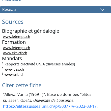
Réseau
Sources
Biographie et généalogie
www.letemps.ch
Formation
www.letemps.ch
www.ekr-cfr.ch
Mandats
1
Rapports d'activité UNIA (diverses années)
2
www.uss.ch
3
www.snb.ch
Citer cette fiche
"Alleva, Vania (1969 - )", Base de données "élites
suisses",
Obélis, Université de Lausanne
,
https://elitessuisses.unil.ch/p/50077?v=2023-03-17
.