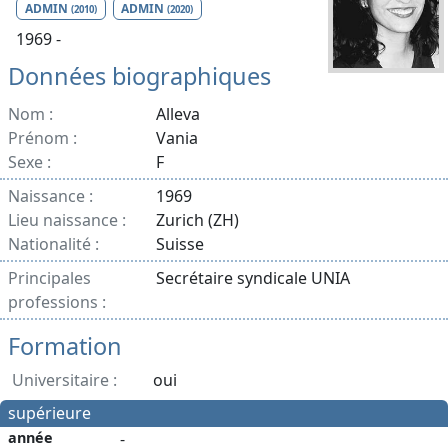
ADMIN
ADMIN
(2010)
(2020)
1969 -
Données biographiques
Nom :
Alleva
Prénom :
Vania
Sexe :
F
Naissance :
1969
Lieu naissance :
Zurich (ZH)
Nationalité :
Suisse
Principales
Secrétaire syndicale UNIA
professions :
Formation
Universitaire :
oui
supérieure
année
-