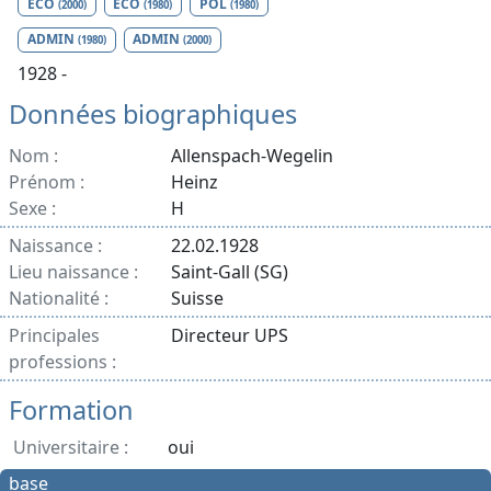
ECO
ECO
POL
(2000)
(1980)
(1980)
ADMIN
ADMIN
(1980)
(2000)
1928 -
Données biographiques
Nom :
Allenspach-Wegelin
Prénom :
Heinz
Sexe :
H
Naissance :
22.02.1928
Lieu naissance :
Saint-Gall (SG)
Nationalité :
Suisse
Principales
Directeur UPS
professions :
Formation
Universitaire :
oui
base