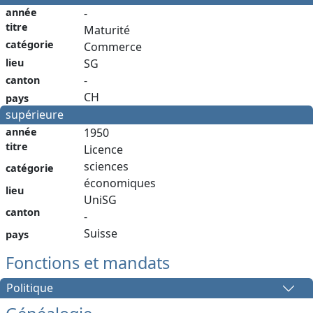
année
-
titre
Maturité
catégorie
Commerce
lieu
SG
-
canton
CH
pays
supérieure
année
1950
titre
Licence
sciences
catégorie
économiques
lieu
UniSG
canton
-
Suisse
pays
Fonctions et mandats
Politique