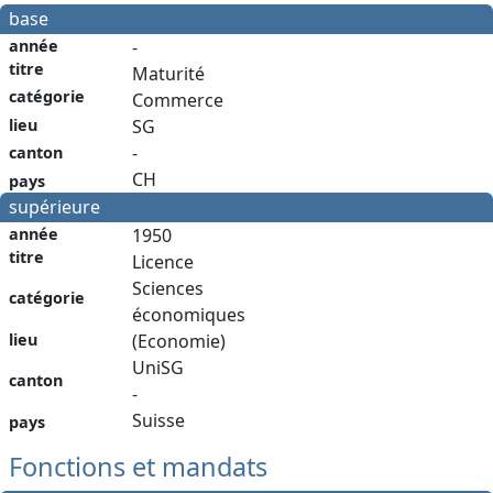
base
année
-
titre
Maturité
catégorie
Commerce
lieu
SG
-
canton
CH
pays
supérieure
année
1950
titre
Licence
Sciences
catégorie
économiques
lieu
(Economie)
UniSG
canton
-
Suisse
pays
Fonctions et mandats