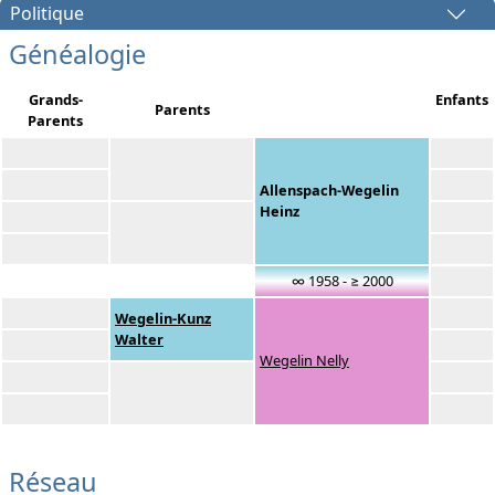
Politique
Généalogie
Grands-
Enfants
Parents
Parents
Allenspach-Wegelin
Heinz
∞ 1958 - ≥ 2000
Wegelin-Kunz
Walter
Wegelin Nelly
Réseau