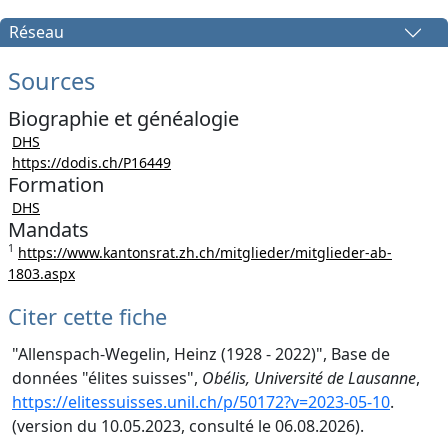
Réseau
Sources
Biographie et généalogie
DHS
https://dodis.ch/P16449
Formation
DHS
Mandats
1
https://www.kantonsrat.zh.ch/mitglieder/mitglieder-ab-
1803.aspx
Citer cette fiche
"Allenspach-Wegelin, Heinz (1928 - 2022)", Base de
données "élites suisses",
Obélis, Université de Lausanne
,
https://elitessuisses.unil.ch/p/50172?v=2023-05-10
.
(version du 10.05.2023, consulté le 06.08.2026).