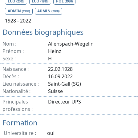
ECO
ECO
POL
(2000)
(1980)
(1980)
ADMIN
ADMIN
(1980)
(2000)
1928 - 2022
Données biographiques
Nom :
Allenspach-Wegelin
Prénom :
Heinz
Sexe :
H
Naissance :
22.02.1928
Décès :
16.09.2022
Lieu naissance :
Saint-Gall (SG)
Nationalité :
Suisse
Principales
Directeur UPS
professions :
Formation
Universitaire :
oui