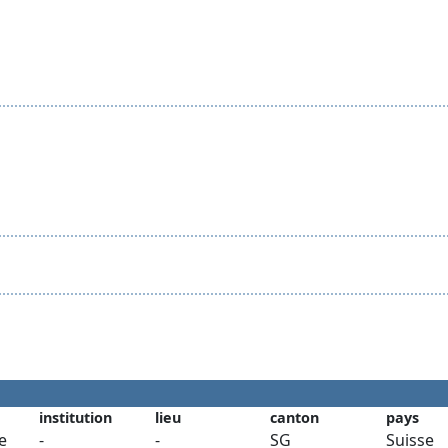
institution
lieu
canton
pays
e
-
-
SG
Suisse