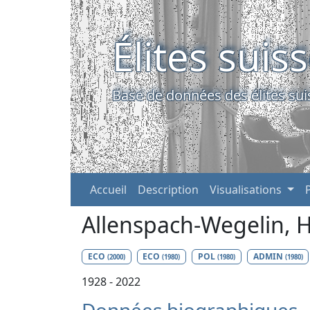
Élites suis
Base de données des élites sui
Accueil
Description
Visualisations
Allenspach-Wegelin, 
ECO
ECO
POL
ADMIN
(2000)
(1980)
(1980)
(1980)
1928 - 2022