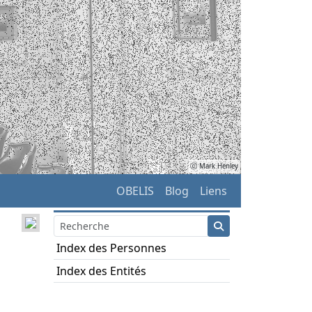
ⓒ Mark Henley
OBELIS
Blog
Liens
Index des Personnes
Index des Entités