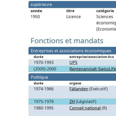
supérieure
année
titre
catégorie
1950
Licence
Sciences
économiq
(Economi
Fonctions et mandats
Entreprises et associations économiques
durée
entreprise/association éco
1970-1993
UPS
(2000)-2000
Rentenanstalt-SwissLif
Politique
durée
organe
1974-1986
Fällanden
(Exécutif)
1975-1979
ZH
(Législatif)
1980-1995
Conseil national
(R)