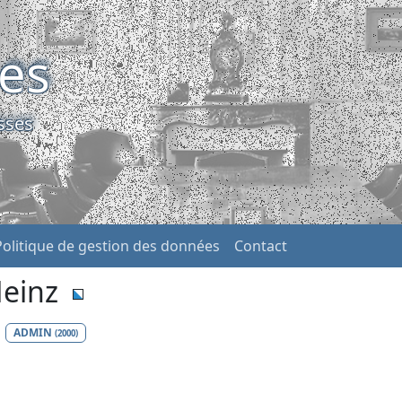
ses
sses
Politique de gestion des données
Contact
Heinz
ADMIN
(2000)