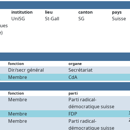
institution
lieu
canton
pays
UniSG
St-Gall
SG
Suisse
ues
e)
fonction
organe
Dir/secr général
Secrétariat
e
Membre
CdA
fonction
parti
Membre
Parti radical-
démocratique suisse
Membre
FDP
Membre
Parti radical-
démocratique suisse