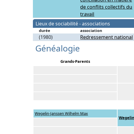
de conflits collectifs du
travail
Lieux de sociabilité - associations
durée
association
(1980)
Redressement national
Généalogie
Grands-Parents
Wegelin-Janssen Wilhelm Max
Wegelin