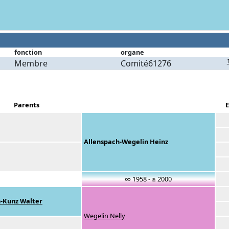
fonction
organe
Membre
Comité61276
Parents
E
Allenspach-Wegelin Heinz
∞ 1958 - ≥ 2000
-Kunz Walter
Wegelin Nelly