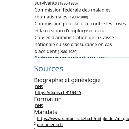
survivants
(1980-1980)
Commission fédérale des maladies
rhumatismales
(1980-1980)
Commission pour la lutte contre les crises
et la création d'emploi
(1980-1980)
Conseil d'administration de la Caisse
nationale suisse d'assurance en cas
d'accident
(1980-1980)
Redressement national
(1980-1980)
Rentenanstalt-SwissLife
Sources
(2000-2000)
Affaires juridiques CN
(1992-1995)
Sécurité sociale et santé publique CN
Biographie et généalogie
(1992-
1995)
DHS
UPS
https://dodis.ch/P16449
(1970-1993)
Formation
ZH
(1975-1979)
DHS
Fällanden
(1974-1986)
Mandats
Conseil national
(1980-1995)
1
https://www.kantonsrat.zh.ch/mitglieder/mitgl
2
parlament.ch