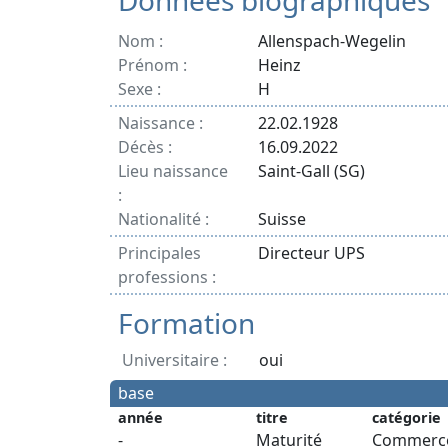
Données biographiques
Nom :
Allenspach-Wegelin
Prénom :
Heinz
Sexe :
H
Naissance :
22.02.1928
Décès :
16.09.2022
Lieu naissance
Saint-Gall (SG)
:
Nationalité :
Suisse
Principales
Directeur UPS
professions :
Formation
Universitaire :
oui
base
année
titre
catégorie
-
Maturité
Commerc