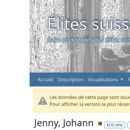
Élites suis
Base de données des élites sui
Accueil
Description
Visualisations
Les données de cette page sont issue
Pour afficher la version la plus réc
Jenny, Johann
ECO
(1910)