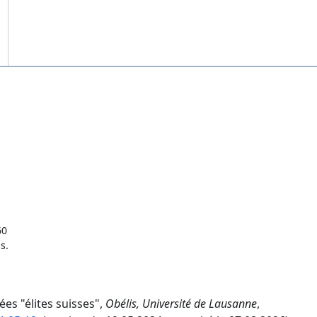
60
s.
ées "élites suisses",
Obélis, Université de Lausanne
,