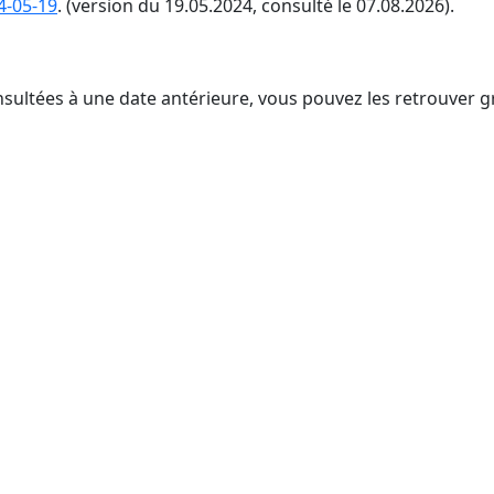
4-05-19
. (version du 19.05.2024, consulté le 07.08.2026).
nsultées à une date antérieure, vous pouvez les retrouver g