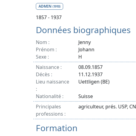
ADMIN
(1910)
1857 - 1937
Données biographiques
Nom :
Jenny
Prénom :
Johann
Sexe :
H
Naissance :
08.09.1857
Décès :
11.12.1937
Lieu naissance
Uettligen (BE)
:
Nationalité :
Suisse
Principales
agriculteur, prés. USP, C
professions :
Formation