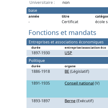
Universitaire :
non
base
année
titre
catégo
-
Certificat
école 
Fonctions et mandats
Entreprises et associations économiques
durée
entreprise/association éco
1897-1930
USP
Politique
durée
organe
1886-1918
BE
(Législatif)
1891-1935
Conseil national
(V)
1893-1897
Berne
(Exécutif)