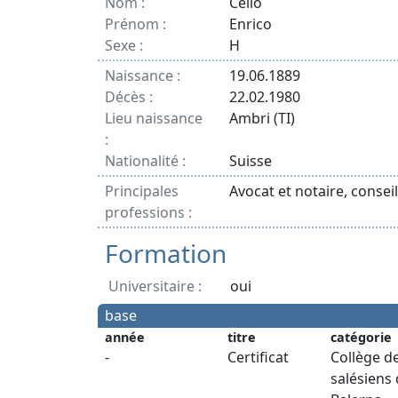
Nom :
Celio
Prénom :
Enrico
Sexe :
H
Naissance :
19.06.1889
Décès :
22.02.1980
Lieu naissance
Ambri (TI)
:
Nationalité :
Suisse
Principales
Avocat et notaire, conseil
professions :
Formation
Universitaire :
oui
base
année
titre
catégorie
-
Certificat
Collège d
salésiens