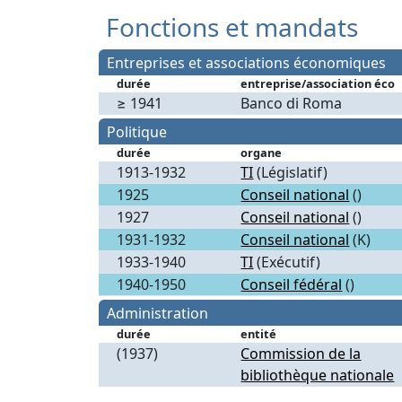
Fonctions et mandats
Entreprises et associations économiques
durée
entreprise/association éco
≥ 1941
Banco di Roma
Politique
durée
organe
1913-1932
TI
(Législatif)
1925
Conseil national
()
1927
Conseil national
()
1931-1932
Conseil national
(K)
1933-1940
TI
(Exécutif)
1940-1950
Conseil fédéral
()
Administration
durée
entité
(1937)
Commission de la
bibliothèque nationale