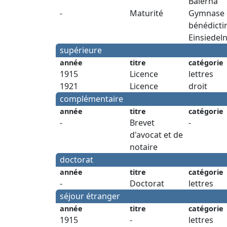
Balerna
-
Maturité
Gymnase 
bénédicti
Einsiedel
supérieure
année
titre
catégorie
1915
Licence
lettres
1921
Licence
droit
complémentaire
année
titre
catégorie
-
Brevet
-
d'avocat et de
notaire
doctorat
année
titre
catégorie
-
Doctorat
lettres
séjour étranger
année
titre
catégorie
1915
-
lettres