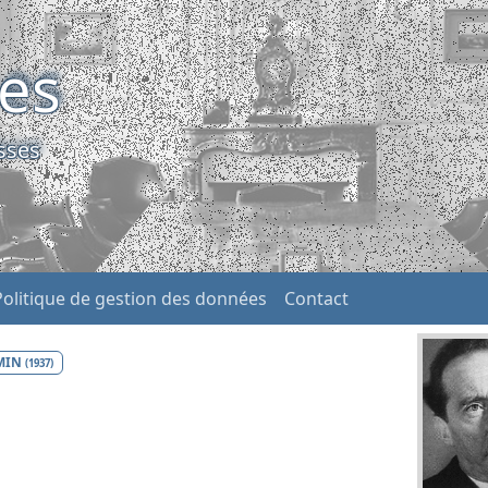
ses
sses
Politique de gestion des données
Contact
MIN
(1937)