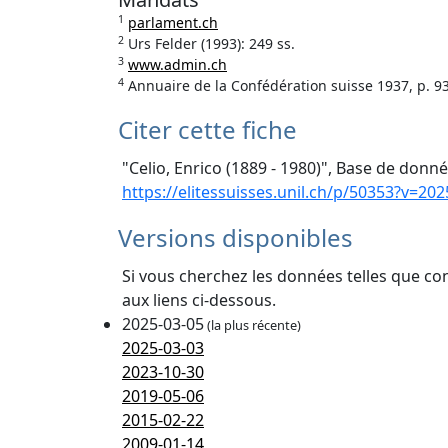
1
parlament.ch
2
Urs Felder (1993): 249 ss.
3
www.admin.ch
4
Annuaire de la Confédération suisse 1937, p. 9
Citer cette fiche
"Celio, Enrico (1889 - 1980)", Base de donné
https://elitessuisses.unil.ch/p/50353?v=202
Versions disponibles
Si vous cherchez les données telles que co
aux liens ci-dessous.
2025-03-05
(la plus récente)
2025-03-03
2023-10-30
2019-05-06
2015-02-22
2009-01-14