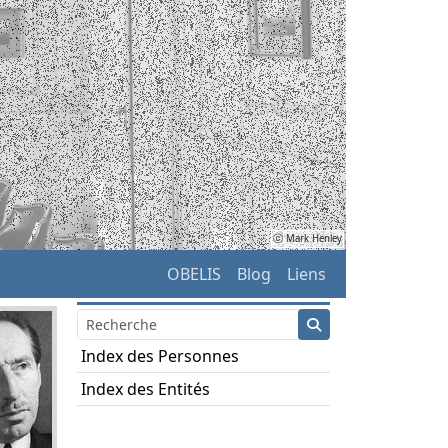
ⓒ Mark Henley
OBELIS
Blog
Liens
Index des Personnes
Index des Entités