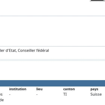
ler d'Etat, Conseiller fédéral
institution
lieu
canton
pays
es
-
-
TI
Suisse
 de