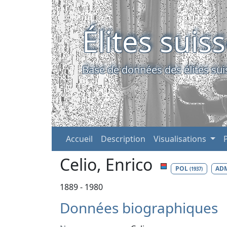
Élites suis
Base de données des élites sui
Accueil
Description
Visualisations
Celio, Enrico
POL
AD
(1937)
1889 - 1980
Données biographiques