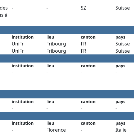
des
-
-
SZ
Suisse
ns à
n
institution
lieu
canton
pays
UniFr
Fribourg
FR
Suisse
UniFr
Fribourg
FR
Suisse
institution
lieu
canton
pays
-
-
-
-
institution
lieu
canton
pays
-
-
-
-
institution
lieu
canton
pays
-
Florence
-
Italie