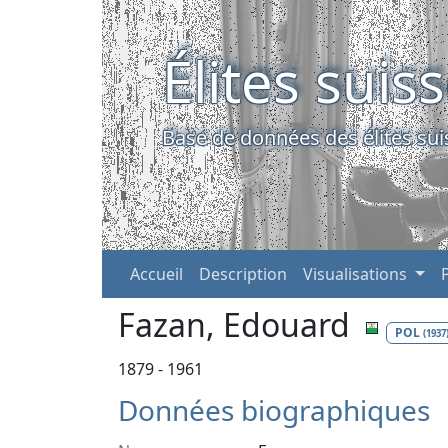
Élites suis
Base de données des élites sui
Accueil
Description
Visualisations
Fazan, Edouard
POL
(1937
1879 - 1961
Données biographiques