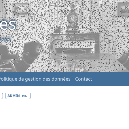
ses
sses
Politique de gestion des données
Contact
ADMIN
)
(1937)