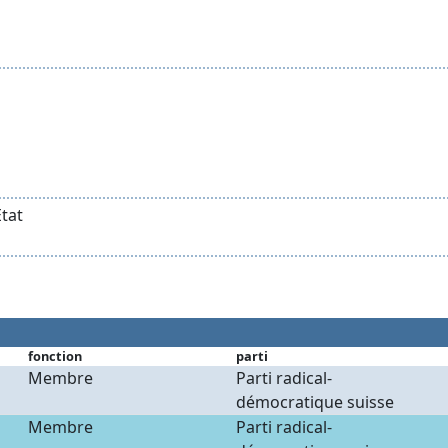
Etat
fonction
parti
Membre
Parti radical-
démocratique suisse
Membre
Parti radical-