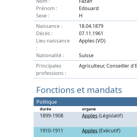
Nom :
Fazan
Prénom :
Edouard
Sexe :
H
Naissance :
18.04.1879
Décès :
07.11.1961
Lieu naissance
Apples (VD)
:
Nationalité :
Suisse
Principales
Agriculteur, Conseiller d'
professions :
Fonctions et mandats
Politique
durée
organe
1899-1908
Apples
(Législatif)
1910-1911
Apples
(Exécutif)