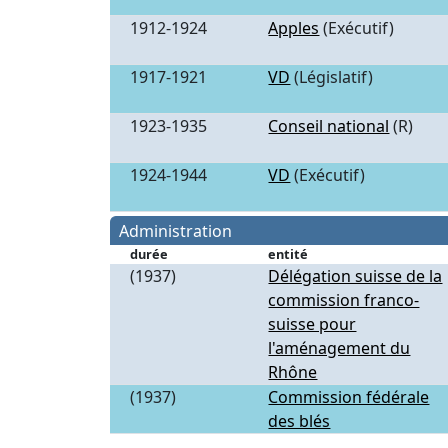
1912-1924
Apples
(Exécutif)
1917-1921
VD
(Législatif)
1923-1935
Conseil national
(R)
1924-1944
VD
(Exécutif)
Administration
durée
entité
(1937)
Délégation suisse de la
commission franco-
suisse pour
l'aménagement du
Rhône
(1937)
Commission fédérale
des blés