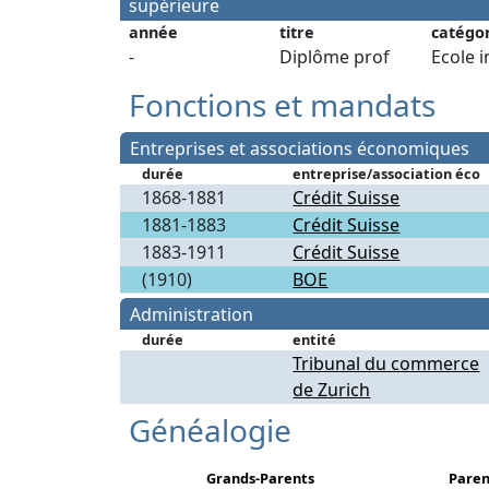
supérieure
année
titre
catégo
-
Diplôme prof
Ecole i
Fonctions et mandats
Entreprises et associations économiques
durée
entreprise/association éco
1868-1881
Crédit Suisse
1881-1883
Crédit Suisse
1883-1911
Crédit Suisse
(1910)
BOE
Administration
durée
entité
Tribunal du commerce
de Zurich
Généalogie
Grands-Parents
Paren