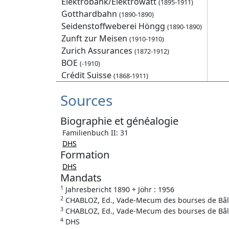
Elektrobank/Elektrowatt
(1895-1911)
Gotthardbahn
(1890-1890)
Seidenstoffweberei Höngg
(1890-1890)
Zunft zur Meisen
(1910-1910)
Zurich Assurances
(1872-1912)
BOE
(-1910)
Crédit Suisse
(1868-1911)
Sources
Biographie et généalogie
Familienbuch II: 31
DHS
Formation
DHS
Mandats
1
Jahresbericht 1890 + Jöhr : 1956
2
CHABLOZ, Ed., Vade-Mecum des bourses de Bâle, 
3
CHABLOZ, Ed., Vade-Mecum des bourses de Bâle, 
4
DHS