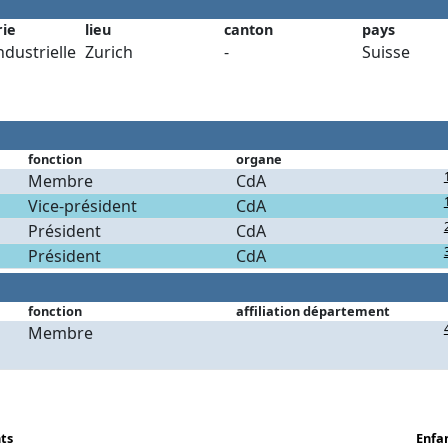
rie
lieu
canton
pays
ndustrielle
Zurich
-
Suisse
fonction
organe
Membre
CdA
Vice-président
CdA
Président
CdA
Président
CdA
fonction
affiliation département
Membre
ts
Enfa