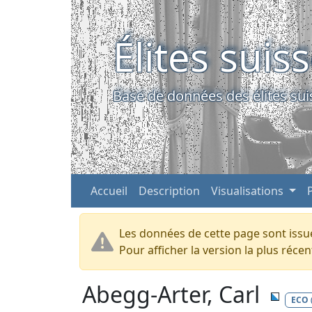
Élites suis
Base de données des élites sui
Accueil
Description
Visualisations
Les données de cette page sont issue
Pour afficher la version la plus réc
Abegg-Arter, Carl
ECO