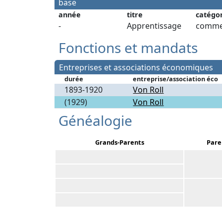
base
année
titre
catégo
-
Apprentissage
comme
Fonctions et mandats
Entreprises et associations économiques
durée
entreprise/association éco
1893-1920
Von Roll
(1929)
Von Roll
Généalogie
Grands-Parents
Pare