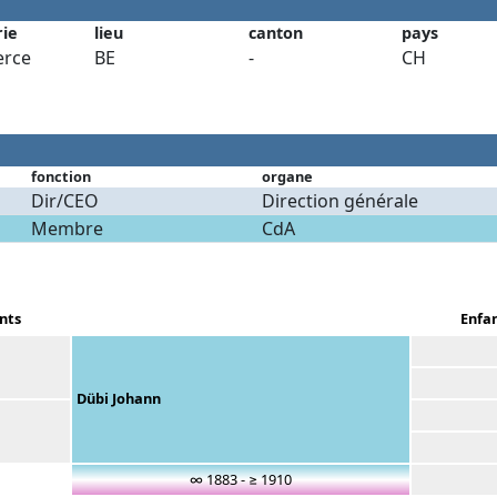
rie
lieu
canton
pays
rce
BE
-
CH
fonction
organe
Dir/CEO
Direction générale
Membre
CdA
nts
Enfa
Dübi Johann
∞ 1883 - ≥ 1910