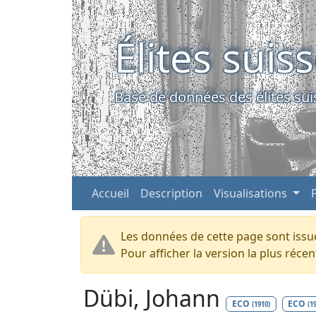
Élites suis
Base de données des élites sui
Accueil
Description
Visualisations
Les données de cette page sont issue
Pour afficher la version la plus réc
Dübi, Johann
ECO
ECO
(1910)
(1