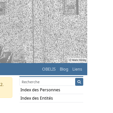
ⓒ Mark Henley
OBELIS
Blog
Liens
2.
Index des Personnes
Index des Entités