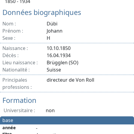
1850 - 1934
Données biographiques
Nom :
Dübi
Prénom :
Johann
Sexe :
H
Naissance :
10.10.1850
Décès :
16.04.1934
Lieu naissance :
Brügglen (SO)
Nationalité :
Suisse
Principales
directeur de Von Roll
professions :
Formation
Universitaire :
non
base
année
-
titre