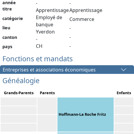
année
-
-
titre
Apprentissage
Apprentissage
Employé de
catégorie
Commerce
banque
lieu
-
Yverdon
-
canton
-
CH
-
pays
Fonctions et mandats
Entreprises et associations économiques
Généalogie
Grands-Parents
Parents
Enfants
Hoffmann-La Roche Fritz