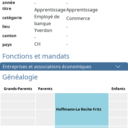
année
-
-
titre
Apprentissage
Apprentissage
Employé de
catégorie
Commerce
banque
lieu
-
Yverdon
-
canton
-
CH
-
pays
Fonctions et mandats
Entreprises et associations économiques
Généalogie
Grands-Parents
Parents
Enfants
Hoffmann-La Roche Fritz