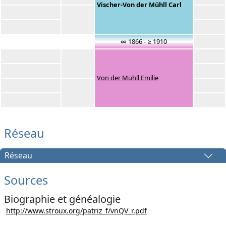
Vischer-Von der Mühll Carl
∞ 1866 - ≥ 1910
Von der Mühll Emilie
Réseau
Réseau
Sources
Biographie et généalogie
http://www.stroux.org/patriz_f/vnQV_r.pdf