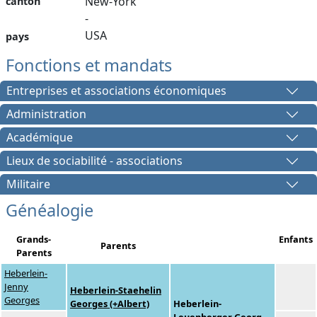
New-York
canton
-
USA
pays
Fonctions et mandats
Entreprises et associations économiques
Administration
Académique
Lieux de sociabilité - associations
Militaire
Généalogie
Grands-
Enfants
Parents
Parents
Heberlein-
Jenny
Heberlein-Staehelin
Georges
Georges (+Albert)
Heberlein-
Leuenberger Georg