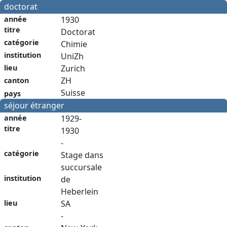
doctorat
année
1930
titre
Doctorat
catégorie
Chimie
institution
UniZh
Zurich
lieu
ZH
canton
Suisse
pays
séjour étranger
année
1929-
titre
1930
-
catégorie
Stage dans
succursale
institution
de
Heberlein
SA
lieu
-