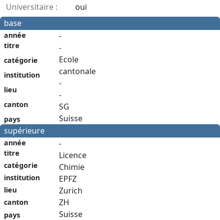
Universitaire :
oui
base
année
-
titre
-
Ecole
catégorie
cantonale
institution
-
lieu
-
canton
SG
Suisse
pays
supérieure
année
-
titre
Licence
catégorie
Chimie
institution
EPFZ
Zurich
lieu
ZH
canton
Suisse
pays