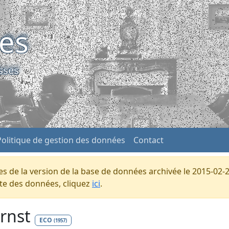
ses
sses
Politique de gestion des données
Contact
s de la version de la base de données archivée le 2015-02-2
ente des données, cliquez
ici
.
Ernst
ECO
(1957)