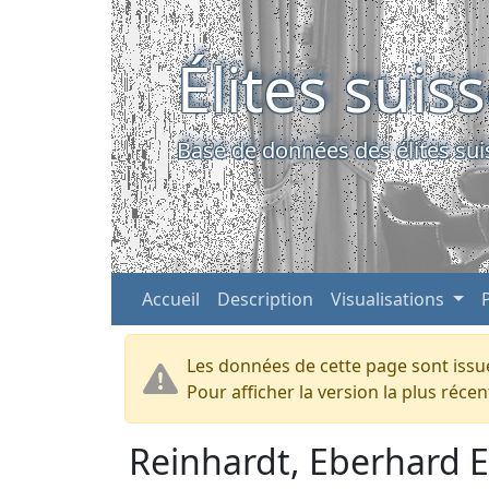
Élites suis
Base de données des élites sui
Accueil
Description
Visualisations
Les données de cette page sont issue
Pour afficher la version la plus réc
Reinhardt, Eberhard 