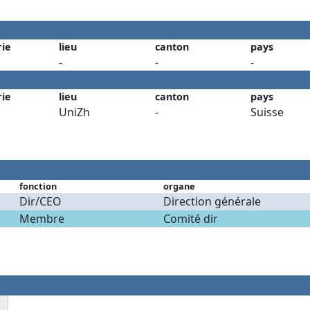
rie
lieu
canton
pays
-
-
-
rie
lieu
canton
pays
UniZh
-
Suisse
fonction
organe
Dir/CEO
Direction générale
Membre
Comité dir