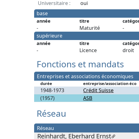
Universitaire :
oui
base
année
titre
catégo
-
Maturité
-
supérieure
année
titre
catégo
-
Licence
droit
Fonctions et mandats
Entreprises et associations économiques
durée
entreprise/association éco
1948-1973
Crédit Suisse
(1957)
ASB
Réseau
Réseau
Reinhardt, Eberhard Ernst