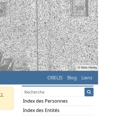
ⓒ Mark Henley
OBELIS
Blog
Liens
2.
Index des Personnes
Index des Entités