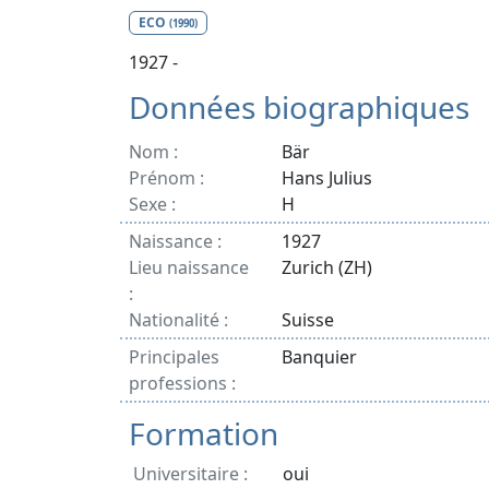
ECO
(1990)
1927 -
Données biographiques
Nom :
Bär
Prénom :
Hans Julius
Sexe :
H
Naissance :
1927
Lieu naissance
Zurich (ZH)
:
Nationalité :
Suisse
Principales
Banquier
professions :
Formation
Universitaire :
oui