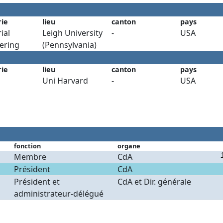
rie
lieu
canton
pays
ial
Leigh University
-
USA
ering
(Pennsylvania)
rie
lieu
canton
pays
Uni Harvard
-
USA
fonction
organe
Membre
CdA
Président
CdA
Président et
CdA et Dir. générale
administrateur-délégué