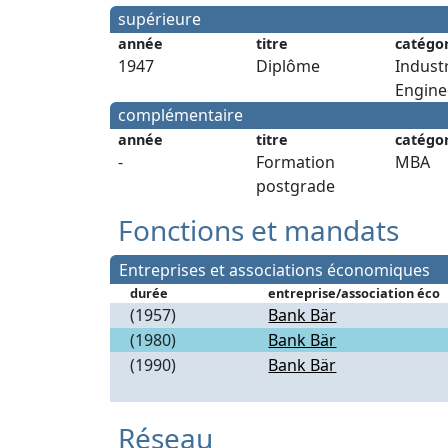
supérieure
année
titre
catégo
1947
Diplôme
Industr
Engine
complémentaire
année
titre
catégo
-
Formation
MBA
postgrade
Fonctions et mandats
Entreprises et associations économiques
durée
entreprise/association éco
(1957)
Bank Bär
(1980)
Bank Bär
(1990)
Bank Bär
Réseau