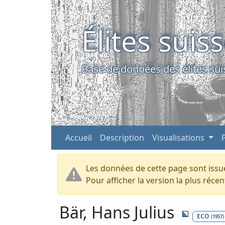
Élites suis
Base de données des élites sui
Accueil
Description
Visualisations
Les données de cette page sont issue
Pour afficher la version la plus réc
Bär, Hans Julius
ECO
(1957)