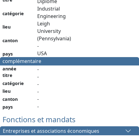
Diplôme
Industrial
catégorie
Engineering
Leigh
lieu
University
(Pennsylvania)
canton
-
USA
pays
complémentaire
année
-
titre
-
catégorie
-
lieu
-
-
canton
-
pays
Fonctions et mandats
Entreprises et associations économiques