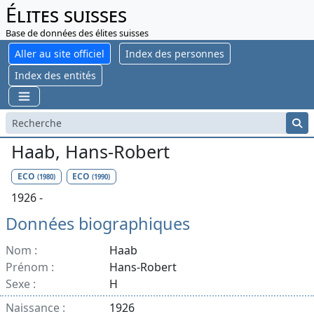
Élites suisses
Base de données des élites suisses
Aller au site officiel
Index des personnes
Index des entités
Haab, Hans-Robert
ECO
ECO
(1980)
(1990)
1926 -
Données biographiques
Nom :
Haab
Prénom :
Hans-Robert
Sexe :
H
Naissance :
1926