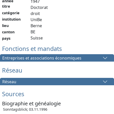
année
1947
titre
Doctorat
catégorie
droit
institution
UniBe
Berne
lieu
BE
canton
Suisse
pays
Fonctions et mandats
Entreprises et associations économiques
Réseau
Réseau
Sources
Biographie et généalogie
Sonntagsblick; 03.11.1996