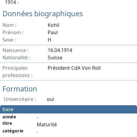
1914 -
Données biographiques
Nom :
Kohli
Prénom :
Paul
Sexe :
H
Naissance :
16.04.1914
Nationalité :
Suisse
Principales
Président CdA Von Roll
professions :
Formation
Universitaire :
oui
base
année
-
titre
Maturité
catégorie
-