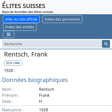
Élites suisses
Base de données des élites suisses
Aller au site officiel
Index des personnes
Index des entités
Rentsch, Frank
ECO
(1980)
1928 -
Données biographiques
Nom :
Rentsch
Prénom :
Frank
Sexe :
H
Naissance :
1928