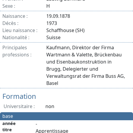
Sexe :
H
Naissance :
19.09.1878
Décès :
1973
Lieu naissance :
Schaffhouse (SH)
Nationalité :
Suisse
Principales
Kaufmann, Direktor der Firma
professions :
Wartmann & Valette, Brückenbau
und Eisenbaukonstruktion in
Brugg, Delegierter und
Verwaltungsrat der Firma Buss AG,
Basel
Formation
Universitaire :
non
base
année
-
titre
Apprentissage