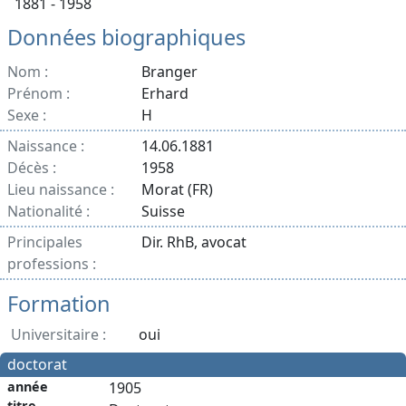
1881 - 1958
Données biographiques
Nom :
Branger
Prénom :
Erhard
Sexe :
H
Naissance :
14.06.1881
Décès :
1958
Lieu naissance :
Morat (FR)
Nationalité :
Suisse
Principales
Dir. RhB, avocat
professions :
Formation
Universitaire :
oui
doctorat
année
1905
titre