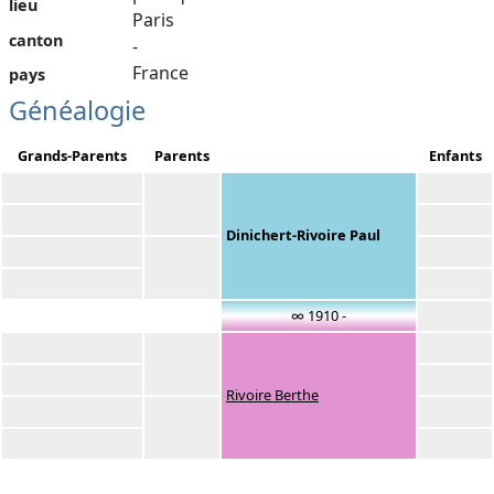
lieu
Paris
canton
-
France
pays
Généalogie
Grands-Parents
Parents
Enfants
Dinichert-Rivoire Paul
∞ 1910 -
Rivoire Berthe