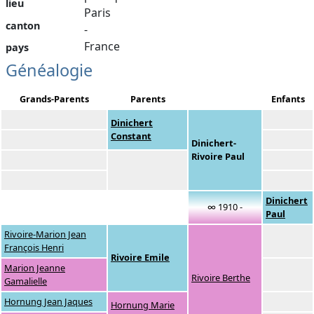
lieu
Paris
canton
-
France
pays
Généalogie
Grands-Parents
Parents
Enfants
Dinichert
Constant
Dinichert-
Rivoire Paul
Dinichert
∞ 1910 -
Paul
Rivoire-Marion Jean
François Henri
Rivoire Emile
Marion Jeanne
Rivoire Berthe
Gamalielle
Hornung Jean Jaques
Hornung Marie