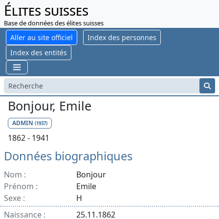
Élites suisses
Base de données des élites suisses
Aller au site officiel
Index des personnes
Index des entités
Bonjour, Emile
ADMIN
(1937)
1862 - 1941
Données biographiques
Nom :
Bonjour
Prénom :
Emile
Sexe :
H
Naissance :
25.11.1862