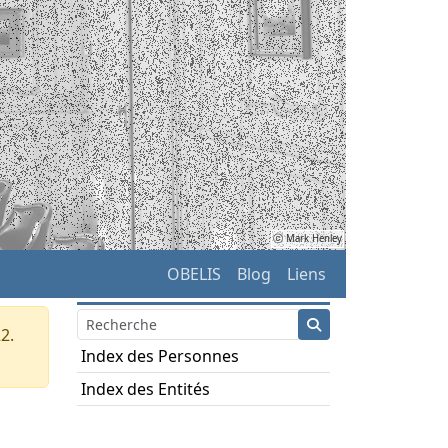
ⓒ Mark Henley
OBELIS
Blog
Liens
2.
Index des Personnes
Index des Entités