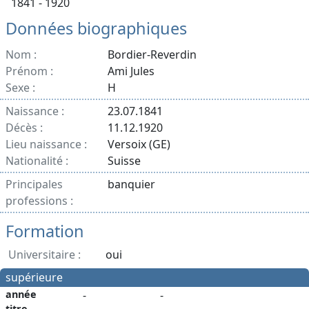
1841 - 1920
Données biographiques
Nom :
Bordier-Reverdin
Prénom :
Ami Jules
Sexe :
H
Naissance :
23.07.1841
Décès :
11.12.1920
Lieu naissance :
Versoix (GE)
Nationalité :
Suisse
Principales
banquier
professions :
Formation
Universitaire :
oui
supérieure
année
-
-
titre