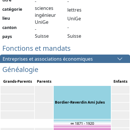
-
-
sciences
catégorie
lettres
ingénieur
lieu
UniGe
UniGe
-
canton
-
Suisse
Suisse
pays
Fonctions et mandats
Entreprises et associations économiques
Généalogie
Grands-Parents
Parents
Enfants
Bordier-Reverdin Ami Jules
∞ 1871 - 1920