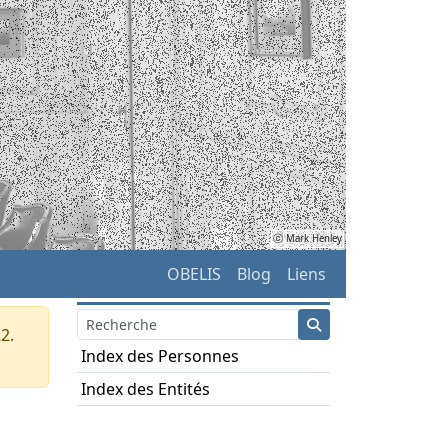
ⓒ Mark Henley
OBELIS
Blog
Liens
2.
Index des Personnes
Index des Entités