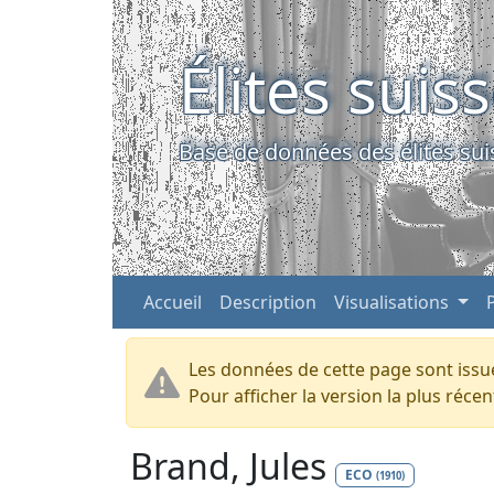
Élites suis
Base de données des élites sui
Accueil
Description
Visualisations
Les données de cette page sont issue
Pour afficher la version la plus réc
Brand, Jules
ECO
(1910)