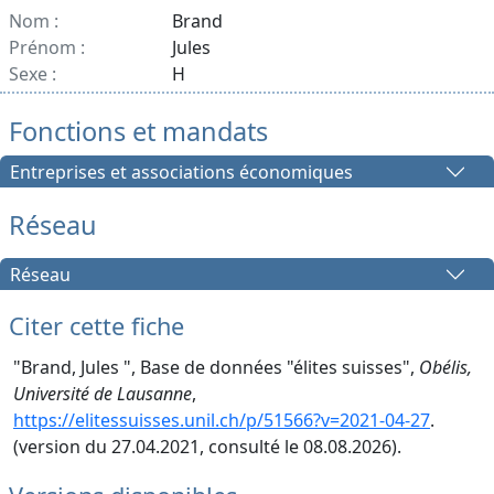
Nom :
Brand
Prénom :
Jules
Sexe :
H
Fonctions et mandats
Entreprises et associations économiques
Réseau
Réseau
Citer cette fiche
"Brand, Jules ", Base de données "élites suisses",
Obélis,
Université de Lausanne
,
https://elitessuisses.unil.ch/p/51566?v=2021-04-27
.
(version du 27.04.2021, consulté le 08.08.2026).