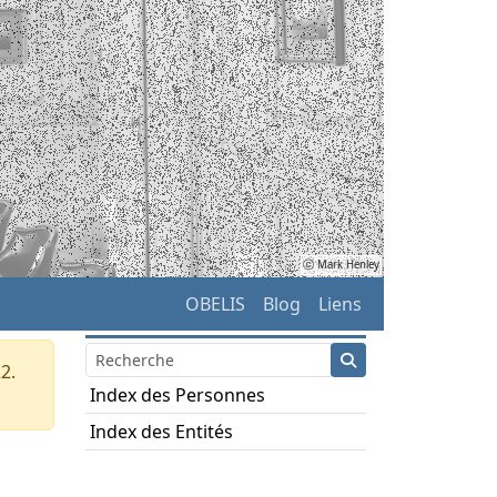
ⓒ Mark Henley
OBELIS
Blog
Liens
2.
Index des Personnes
Index des Entités