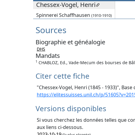
Chessex-Vogel, Henri
Spinnerei Schaffhausen
(1910-1910)
Sources
Biographie et généalogie
DHS
Mandats
1
CHABLOZ, Ed., Vade-Mecum des bourses de Bâle, 
Citer cette fiche
"Chessex-Vogel, Henri (1845 - 1933)", Base 
https://elitessuisses.unil.ch/p/51605?v=201
Versions disponibles
Si vous cherchez les données telles que co
aux liens ci-dessous.
2023-10-19
(la plus récente)