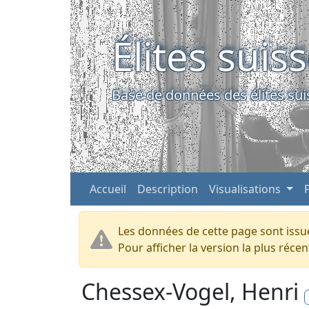
Élites suis
Base de données des élites sui
Accueil
Description
Visualisations
Les données de cette page sont issue
Pour afficher la version la plus réc
Chessex-Vogel, Henri