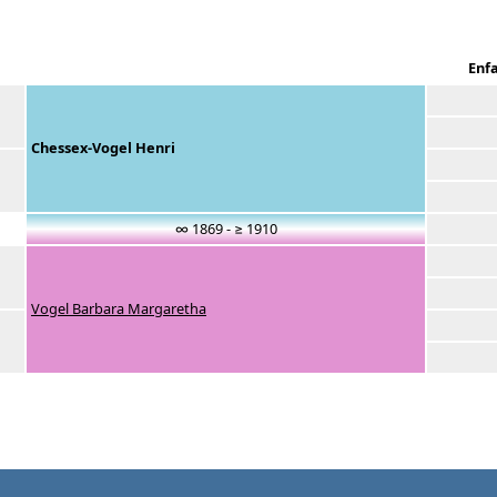
Enf
Chessex-Vogel Henri
∞ 1869 - ≥ 1910
Vogel Barbara Margaretha