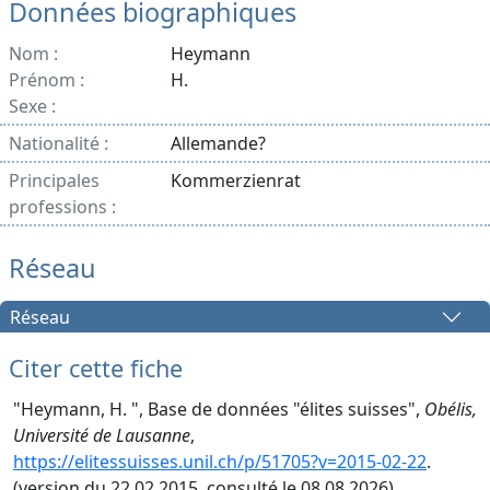
Données biographiques
Nom :
Heymann
Prénom :
H.
Sexe :
Nationalité :
Allemande?
Principales
Kommerzienrat
professions :
Réseau
Réseau
Citer cette fiche
"Heymann, H. ", Base de données "élites suisses",
Obélis,
Université de Lausanne
,
https://elitessuisses.unil.ch/p/51705?v=2015-02-22
.
(version du 22.02.2015, consulté le 08.08.2026).