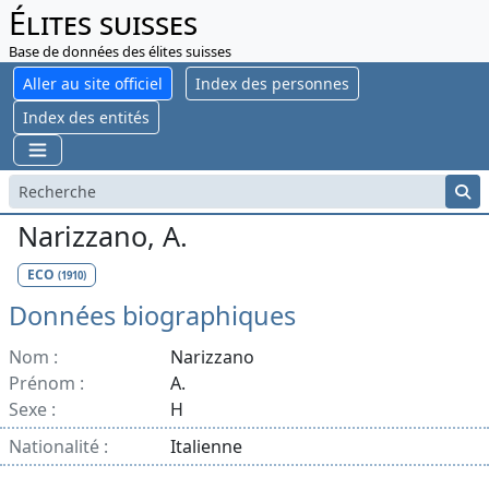
Élites suisses
Base de données des élites suisses
Aller au site officiel
Index des personnes
Index des entités
Narizzano, A.
ECO
(1910)
Données biographiques
Nom :
Narizzano
Prénom :
A.
Sexe :
H
Nationalité :
Italienne