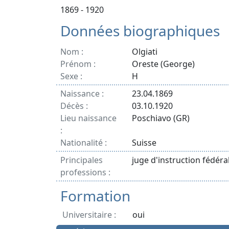
1869 - 1920
Données biographiques
Nom :
Olgiati
Prénom :
Oreste (George)
Sexe :
H
Naissance :
23.04.1869
Décès :
03.10.1920
Lieu naissance
Poschiavo (GR)
:
Nationalité :
Suisse
Principales
juge d'instruction fédéra
professions :
Formation
Universitaire :
oui