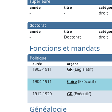
supérieure
année
titre
catégo
-
-
droit
doctorat
année
titre
catégo
-
Doctorat
droit
Fonctions et mandats
Politique
durée
organe
1903-1911
GR
(Législatif)
1904-1911
Coire
(Exécutif)
1912-1920
GR
(Exécutif)
Généalogie