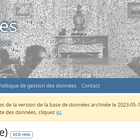
ses
sses
Politique de gestion des données
Contact
s de la version de la base de données archivée le 2023-05-1
ente des données, cliquez
ici
.
ge)
ECO
(1910)