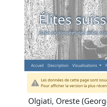
Élites suis
Base de données des élites sui
Accueil
Description
Visualisations
Les données de cette page sont issue
Pour afficher la version la plus réc
Olgiati, Oreste (Geor