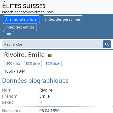
Élites suisses
Base de données des élites suisses
Aller au site officiel
Index des personnes
Index des entités
Rivoire, Emile
ECO
ECO
ECO
(1890)
(1910)
(1929)
1850 - 1944
Données biographiques
Nom :
Rivoire
Prénom :
Emile
Sexe :
H
Naissance :
06.04.1850