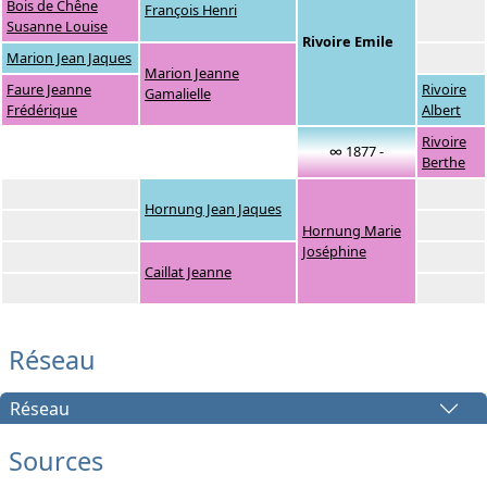
Bois de Chêne
François Henri
Susanne Louise
Rivoire Emile
Marion Jean Jaques
Marion Jeanne
Faure Jeanne
Rivoire
Gamalielle
Frédérique
Albert
Rivoire
∞ 1877 -
Berthe
Hornung Jean Jaques
Hornung Marie
Joséphine
Caillat Jeanne
Réseau
Réseau
Sources