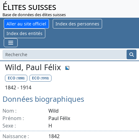
Élites suisses
Base de données des élites suisses
Aller au site officiel
Index des personnes
Index des entités
Wild, Paul Félix
ECO
ECO
(1890)
(1910)
1842 - 1914
Données biographiques
Nom :
Wild
Prénom :
Paul Félix
Sexe :
H
Naissance :
1842